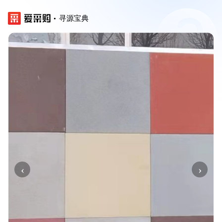
寻源宝典
‹
›