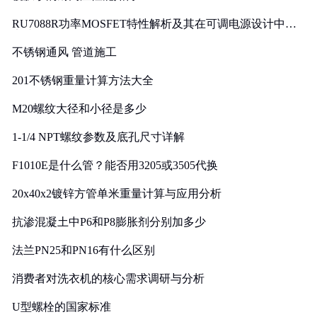
RU7088R功率MOSFET特性解析及其在可调电源设计中的
实践
不锈钢通风 管道施工
201不锈钢重量计算方法大全
M20螺纹大径和小径是多少
1-1/4 NPT螺纹参数及底孔尺寸详解
F1010E是什么管？能否用3205或3505代换
20x40x2镀锌方管单米重量计算与应用分析
抗渗混凝土中P6和P8膨胀剂分别加多少
法兰PN25和PN16有什么区别
消费者对洗衣机的核心需求调研与分析
U型螺栓的国家标准