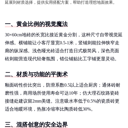
延展到材质选择，提供实用搭配方案，帮助打造理想地面效果。
一、黄金比例的视觉魔法
30×60cm地砖的长宽比接近黄金分割，这种尺寸自带视觉延
伸感。横铺能让小客厅显宽0.5-1米，竖铺则能拉伸狭窄走
廊的纵深感。浅色哑光砖适合打造日式极简风，深色亮面
砖则能营造现代轻奢氛围，错位铺贴比工字铺更显灵动。
二、材质与功能的平衡术
釉面砖性价比突出，防滑系数0.5以上适合厨房；通体砖耐
磨性强，商用场所使用寿命可达10年；仿大理石纹路瓷砖
接缝处建议留2mm美缝。注意吸水率低于0.5%的瓷质砖更
适合地暖环境，热胀冷缩率比陶质砖低30%。
三、混搭创意的安全边界