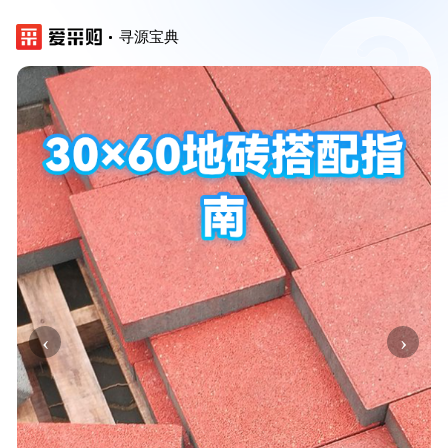
寻源宝典
‹
›