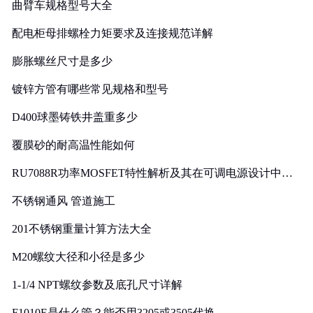
曲臂车规格型号大全
配电柜母排螺栓力矩要求及连接规范详解
膨胀螺丝尺寸是多少
镀锌方管有哪些常见规格和型号
D400球墨铸铁井盖重多少
覆膜砂的耐高温性能如何
RU7088R功率MOSFET特性解析及其在可调电源设计中的
实践
不锈钢通风 管道施工
201不锈钢重量计算方法大全
M20螺纹大径和小径是多少
1-1/4 NPT螺纹参数及底孔尺寸详解
F1010E是什么管？能否用3205或3505代换