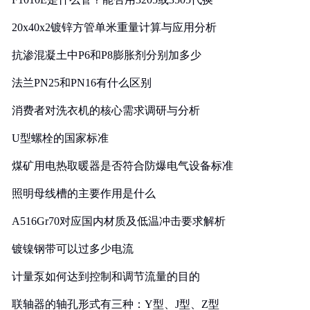
20x40x2镀锌方管单米重量计算与应用分析
抗渗混凝土中P6和P8膨胀剂分别加多少
法兰PN25和PN16有什么区别
消费者对洗衣机的核心需求调研与分析
U型螺栓的国家标准
煤矿用电热取暖器是否符合防爆电气设备标准
照明母线槽的主要作用是什么
A516Gr70对应国内材质及低温冲击要求解析
镀镍钢带可以过多少电流
计量泵如何达到控制和调节流量的目的
联轴器的轴孔形式有三种：Y型、J型、Z型