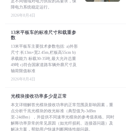
足不同领域对电力供应的高要求，保
障电力系统稳定运行。
2026年8月4日
13米平板车的标准尺寸和载重参
数
13米平板车主要技术参数包括: a)外形
尺寸:长13m×宽2.45m,栏板高55cm b)
承载能力:标载30-35吨,最大允许总重
49吨 c)符合国家道路车辆外廓尺寸及
轴荷限值标准
2026年8月4日
光模块接收功率多少是正常
本文详细解答光模块接收功率的正常范围及影响因素，重
点分析千兆光模块的收光标准（典型值为-3dBm
至-24dBm），并提供不同速率光模块的参考值表格。同时
解释功率异常的常见原因（如光纤损耗、连接器问题）及
解决方案，帮助用户快速判断网络性能问题。