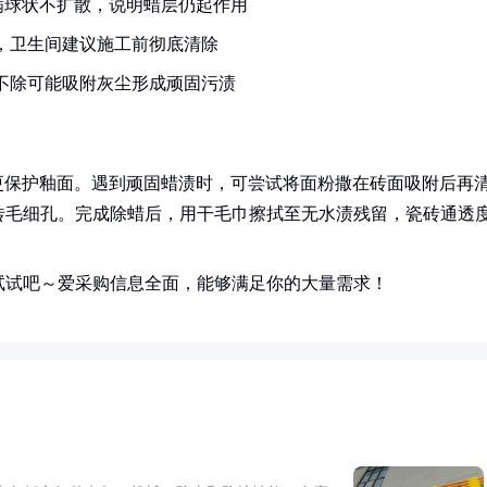
满球状不扩散，说明蜡层仍起作用
月，卫生间建议施工前彻底清除
期不除可能吸附灰尘形成顽固污渍
更保护釉面。遇到顽固蜡渍时，可尝试将面粉撒在砖面吸附后再
砖毛细孔。完成除蜡后，用干毛巾擦拭至无水渍残留，瓷砖通透
试试吧～爱采购信息全面，能够满足你的大量需求！