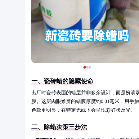
一、瓷砖蜡的隐藏使命
出厂时瓷砖表面的蜡层并非多余设计，而是扮演双
膜。这层肉眼难辨的蜡膜厚度约0.01毫米，用
色款更明显，在特定光线下会呈现彩虹状反光。
二、除蜡决策三步法