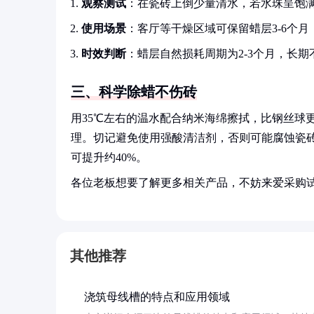
观察测试
：在瓷砖上倒少量清水，若水珠呈饱
使用场景
：客厅等干燥区域可保留蜡层3-6个
时效判断
：蜡层自然损耗周期为2-3个月，长
三、科学除蜡不伤砖
用35℃左右的温水配合纳米海绵擦拭，比钢丝球
理。切记避免使用强酸清洁剂，否则可能腐蚀瓷
可提升约40%。
各位老板想要了解更多相关产品，不妨来爱采购
其他推荐
浇筑母线槽的特点和应用领域