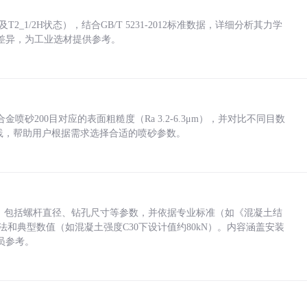
_1/2H状态），结合GB/T 5231-2012标准数据，详细分析其力学
差异，为工业选材提供参考。
砂200目对应的表面粗糙度（Ra 3.2-6.3μm），并对比不同目数
业实践，帮助用户根据需求选择合适的喷砂参数。
力，包括螺杆直径、钻孔尺寸等参数，并依据专业标准（如《混凝土结
方法和典型数值（如混凝土强度C30下设计值约80kN）。内容涵盖安装
员参考。