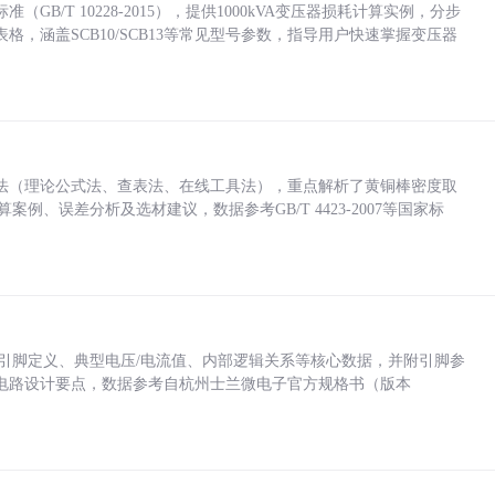
/T 10228-2015），提供1000kVA变压器损耗计算实例，分步
，涵盖SCB10/SCB13等常见型号参数，指导用户快速掌握变压器
法（理论公式法、查表法、在线工具法），重点解析了黄铜棒密度取
计算案例、误差分析及选材建议，数据参考GB/T 4423-2007等国家标
括各引脚定义、典型电压/电流值、内部逻辑关系等核心数据，并附引脚参
电路设计要点，数据参考自杭州士兰微电子官方规格书（版本