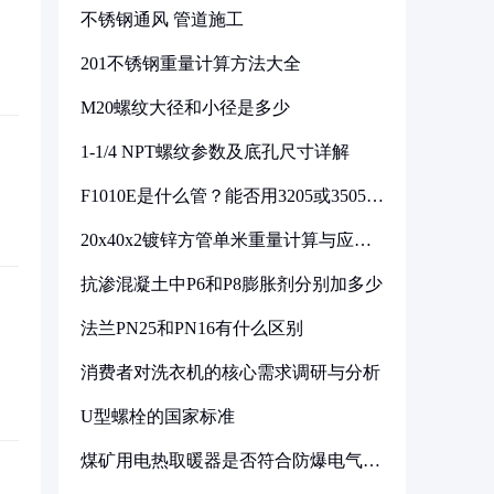
不锈钢通风 管道施工
201不锈钢重量计算方法大全
M20螺纹大径和小径是多少
1-1/4 NPT螺纹参数及底孔尺寸详解
F1010E是什么管？能否用3205或3505代
换
20x40x2镀锌方管单米重量计算与应用
分析
抗渗混凝土中P6和P8膨胀剂分别加多少
法兰PN25和PN16有什么区别
消费者对洗衣机的核心需求调研与分析
U型螺栓的国家标准
煤矿用电热取暖器是否符合防爆电气设
备标准