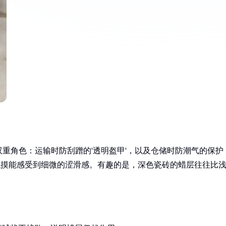
重角色：运输时防刮蹭的'透明盔甲'，以及仓储时防潮气的保护
手触摸能感受到细微的涩滑感。有趣的是，深色瓷砖的蜡层往往比