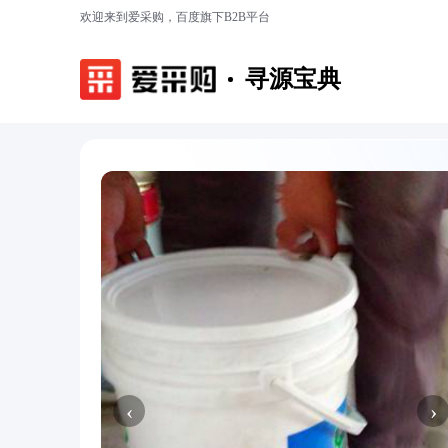
欢迎来到爱采购，百度旗下B2B平台
寻源宝典
‹
›