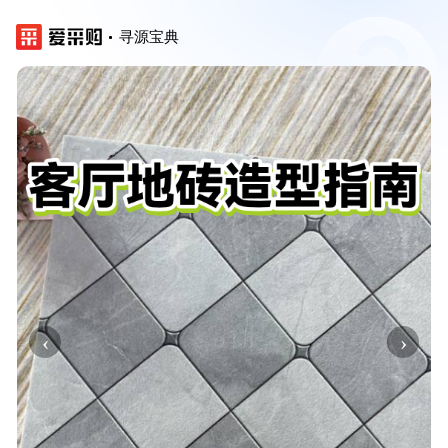
寻源宝典
‹
›