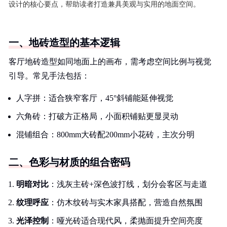
设计的核心要点，帮助读者打造兼具美观与实用的地面空间。
一、地砖造型的基本逻辑
客厅地砖造型如同地面上的画布，需考虑空间比例与视觉
引导。常见手法包括：
人字拼：适合狭窄客厅，45°斜铺能延伸视觉
六角砖：打破方正格局，小面积铺贴更显灵动
混铺组合：800mm大砖配200mm小花砖，主次分明
二、色彩与材质的组合密码
明暗对比
：浅灰主砖+深色波打线，划分会客区与走道
纹理呼应
：仿木纹砖与实木家具搭配，营造自然氛围
光泽控制
：哑光砖适合现代风，柔抛面提升空间亮度