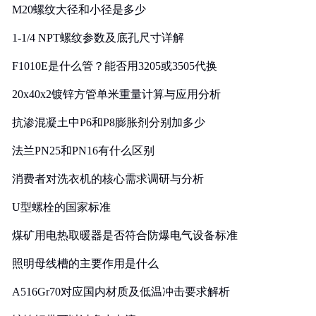
M20螺纹大径和小径是多少
1-1/4 NPT螺纹参数及底孔尺寸详解
F1010E是什么管？能否用3205或3505代换
20x40x2镀锌方管单米重量计算与应用分析
抗渗混凝土中P6和P8膨胀剂分别加多少
法兰PN25和PN16有什么区别
消费者对洗衣机的核心需求调研与分析
U型螺栓的国家标准
煤矿用电热取暖器是否符合防爆电气设备标准
照明母线槽的主要作用是什么
A516Gr70对应国内材质及低温冲击要求解析