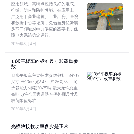
应用领域。其特点包括良好的电气、
机械、防火和防护性能。在应用上，
广泛用于商业建筑、工业厂房、医院
和数据中心等场所，凭借自身优势满
足不同领域对电力供应的高要求，保
障电力系统稳定运行。
2026年8月4日
13米平板车的标准尺寸和载重参
数
13米平板车主要技术参数包括: a)外形
尺寸:长13m×宽2.45m,栏板高55cm b)
承载能力:标载30-35吨,最大允许总重
49吨 c)符合国家道路车辆外廓尺寸及
轴荷限值标准
2026年8月4日
光模块接收功率多少是正常