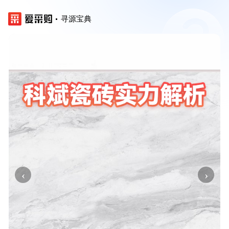
寻源宝典
‹
›