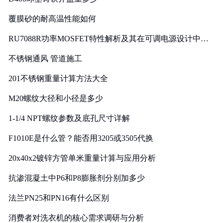
覆膜砂的耐高温性能如何
RU7088R功率MOSFET特性解析及其在可调电源设计中的
实践
不锈钢通风 管道施工
201不锈钢重量计算方法大全
M20螺纹大径和小径是多少
1-1/4 NPT螺纹参数及底孔尺寸详解
F1010E是什么管？能否用3205或3505代换
20x40x2镀锌方管单米重量计算与应用分析
抗渗混凝土中P6和P8膨胀剂分别加多少
法兰PN25和PN16有什么区别
消费者对洗衣机的核心需求调研与分析