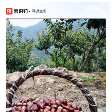
寻源宝典
‹
›