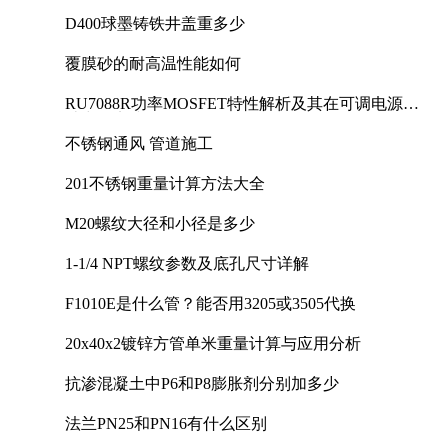
D400球墨铸铁井盖重多少
覆膜砂的耐高温性能如何
RU7088R功率MOSFET特性解析及其在可调电源设
计中的实践
不锈钢通风 管道施工
201不锈钢重量计算方法大全
M20螺纹大径和小径是多少
1-1/4 NPT螺纹参数及底孔尺寸详解
F1010E是什么管？能否用3205或3505代换
20x40x2镀锌方管单米重量计算与应用分析
抗渗混凝土中P6和P8膨胀剂分别加多少
法兰PN25和PN16有什么区别