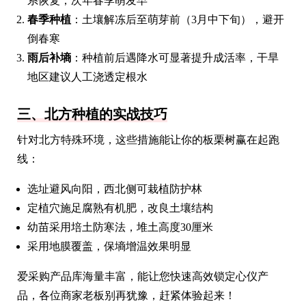
系恢复，次年春季萌发早
春季种植
：土壤解冻后至萌芽前（3月中下旬），避开
倒春寒
雨后补墒
：种植前后遇降水可显著提升成活率，干旱
地区建议人工浇透定根水
三、北方种植的实战技巧
针对北方特殊环境，这些措施能让你的板栗树赢在起跑
线：
选址避风向阳，西北侧可栽植防护林
定植穴施足腐熟有机肥，改良土壤结构
幼苗采用培土防寒法，堆土高度30厘米
采用地膜覆盖，保墒增温效果明显
爱采购产品库海量丰富，能让您快速高效锁定心仪产
品，各位商家老板别再犹豫，赶紧体验起来！