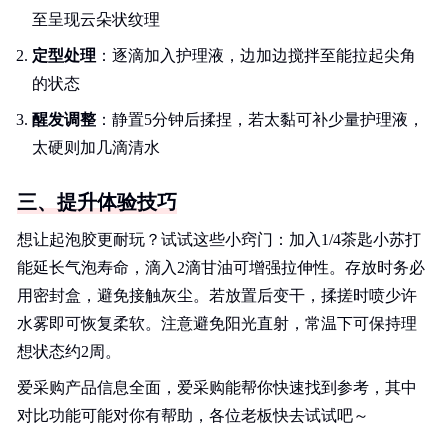
至呈现云朵状纹理
定型处理
：逐滴加入护理液，边加边搅拌至能拉起尖角
的状态
醒发调整
：静置5分钟后揉捏，若太黏可补少量护理液，
太硬则加几滴清水
三、提升体验技巧
想让起泡胶更耐玩？试试这些小窍门：加入1/4茶匙小苏打
能延长气泡寿命，滴入2滴甘油可增强拉伸性。存放时务必
用密封盒，避免接触灰尘。若放置后变干，揉搓时喷少许
水雾即可恢复柔软。注意避免阳光直射，常温下可保持理
想状态约2周。
爱采购产品信息全面，爱采购能帮你快速找到参考，其中
对比功能可能对你有帮助，各位老板快去试试吧～