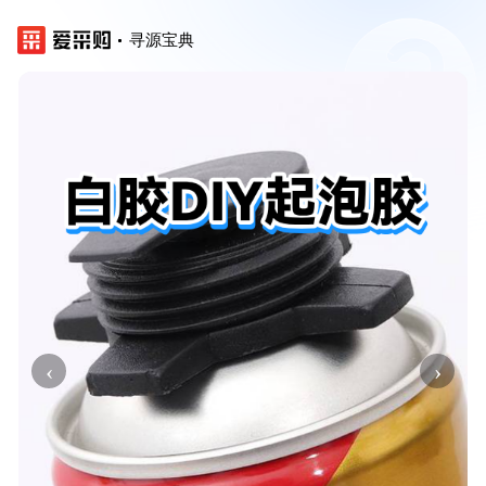
寻源宝典
‹
›