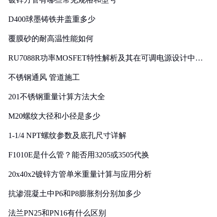
D400球墨铸铁井盖重多少
覆膜砂的耐高温性能如何
RU7088R功率MOSFET特性解析及其在可调电源设计中的
实践
不锈钢通风 管道施工
201不锈钢重量计算方法大全
M20螺纹大径和小径是多少
1-1/4 NPT螺纹参数及底孔尺寸详解
F1010E是什么管？能否用3205或3505代换
20x40x2镀锌方管单米重量计算与应用分析
抗渗混凝土中P6和P8膨胀剂分别加多少
法兰PN25和PN16有什么区别