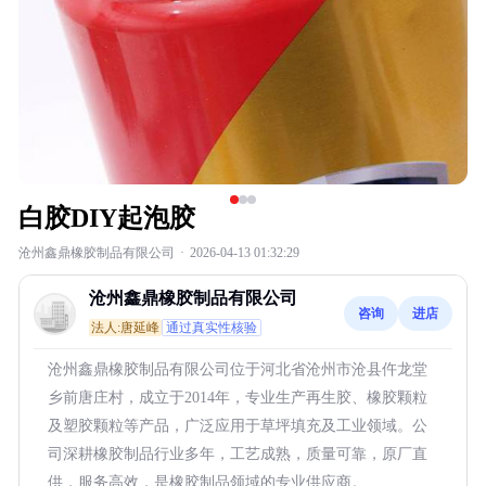
白胶DIY起泡胶
沧州鑫鼎橡胶制品有限公司
·
2026-04-13 01:32:29
沧州鑫鼎橡胶制品有限公司
咨询
进店
法人:唐延峰
通过真实性核验
沧州鑫鼎橡胶制品有限公司位于河北省沧州市沧县仵龙堂
乡前唐庄村，成立于2014年，专业生产再生胶、橡胶颗粒
及塑胶颗粒等产品，广泛应用于草坪填充及工业领域。公
司深耕橡胶制品行业多年，工艺成熟，质量可靠，原厂直
供，服务高效，是橡胶制品领域的专业供应商。