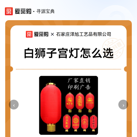
寻源宝典
‹
›