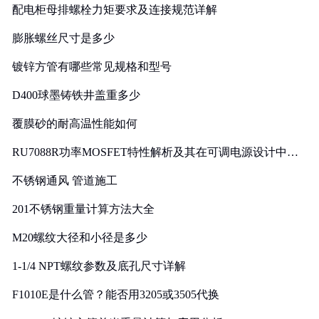
配电柜母排螺栓力矩要求及连接规范详解
膨胀螺丝尺寸是多少
镀锌方管有哪些常见规格和型号
D400球墨铸铁井盖重多少
覆膜砂的耐高温性能如何
RU7088R功率MOSFET特性解析及其在可调电源设计中的
实践
不锈钢通风 管道施工
201不锈钢重量计算方法大全
M20螺纹大径和小径是多少
1-1/4 NPT螺纹参数及底孔尺寸详解
F1010E是什么管？能否用3205或3505代换