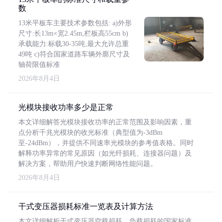
数
13米平板车主要技术参数包括: a)外形
尺寸:长13m×宽2.45m,栏板高55cm b)
承载能力:标载30-35吨,最大允许总重
49吨 c)符合国家道路车辆外廓尺寸及
轴荷限值标准
2026年8月4日
光模块接收功率多少是正常
本文详细解答光模块接收功率的正常范围及影响因素，重
点分析千兆光模块的收光标准（典型值为-3dBm
至-24dBm），并提供不同速率光模块的参考值表格。同时
解释功率异常的常见原因（如光纤损耗、连接器问题）及
解决方案，帮助用户快速判断网络性能问题。
2026年8月4日
干式变压器损耗标准一览表及计算方法
本文详细解析干式变压器空载损耗、负载损耗的国家标准