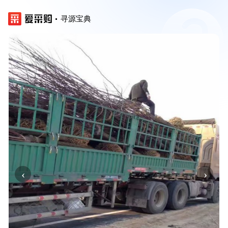
寻源宝典
‹
›