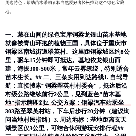
周边特色，帮助苗木采购者和自然爱好者轻松找到这个绿色宝藏
地。
一、藏在山间的绿色宝库铜梁龙银山苗木基地
就像被青山环抱的植物王国，具体位于重庆市
铜梁区南城街道翠英村。这里距铜梁城区约8公
里，驱车15分钟即可抵达。基地依龙银山而
建，海拔300-500米，常年云雾缭绕，特别适合
苗木生长。## 二、三条实用到达路线1.
自驾导
航
：直接搜索"铜梁翠英村村委会"，抵达后沿
村级公路继续前行2公里，见到蓝色"苗木基
地"指示牌即到2.
公交方案
：铜梁汽车站乘坐
303路至翠英村站，下车后步行20分钟（建议询
问当地村民指路）3.
周边地标
：基地距离玄天
湖景区仅3公里，可结合休闲游玩安排行程##