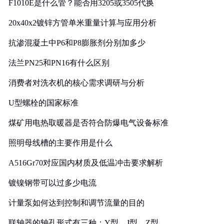
F1010E是什么管？能否用3205或3505代换
20x40x2镀锌方管单米重量计算与应用分析
抗渗混凝土中P6和P8膨胀剂分别加多少
法兰PN25和PN16有什么区别
消费者对洗衣机的核心需求调研与分析
U型螺栓的国家标准
煤矿用电热取暖器是否符合防爆电气设备标准
照明母线槽的主要作用是什么
A516Gr70对应国内材质及低温冲击要求解析
镀镍钢带可以过多少电流
计量泵如何达到控制和调节流量的目的
联轴器的轴孔形式有三种：Y型、J型、Z型