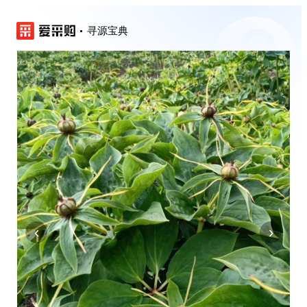
寻源宝典
‹
›