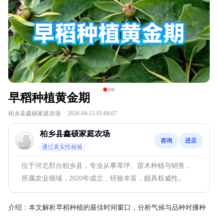
早稻种植黄金期
柏乡县鑫硕家庭农场
·
2026-04-13 01:04:07
柏乡县鑫硕家庭农场
咨询
进店
通过真实性核验
位于河北邢台柏乡县，专业从事草坪、苗木种植与销售，
所属农业领域，2020年成立，经验丰富，颇具权威性。
介绍：
本文解析早稻种植的最佳时间窗口，分析气候与品种对播种