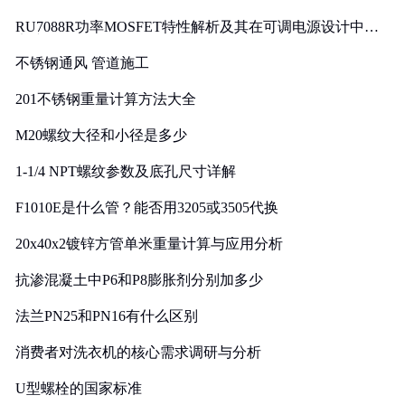
RU7088R功率MOSFET特性解析及其在可调电源设计中的
实践
不锈钢通风 管道施工
201不锈钢重量计算方法大全
M20螺纹大径和小径是多少
1-1/4 NPT螺纹参数及底孔尺寸详解
F1010E是什么管？能否用3205或3505代换
20x40x2镀锌方管单米重量计算与应用分析
抗渗混凝土中P6和P8膨胀剂分别加多少
法兰PN25和PN16有什么区别
消费者对洗衣机的核心需求调研与分析
U型螺栓的国家标准