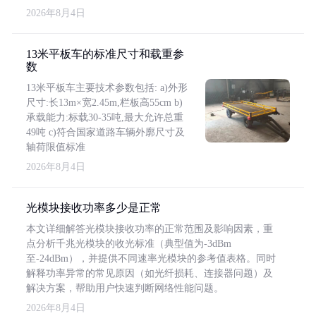
2026年8月4日
13米平板车的标准尺寸和载重参
数
13米平板车主要技术参数包括: a)外形
尺寸:长13m×宽2.45m,栏板高55cm b)
承载能力:标载30-35吨,最大允许总重
49吨 c)符合国家道路车辆外廓尺寸及
轴荷限值标准
2026年8月4日
光模块接收功率多少是正常
本文详细解答光模块接收功率的正常范围及影响因素，重
点分析千兆光模块的收光标准（典型值为-3dBm
至-24dBm），并提供不同速率光模块的参考值表格。同时
解释功率异常的常见原因（如光纤损耗、连接器问题）及
解决方案，帮助用户快速判断网络性能问题。
2026年8月4日