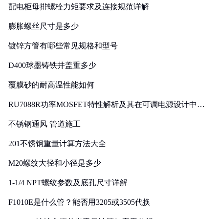
配电柜母排螺栓力矩要求及连接规范详解
膨胀螺丝尺寸是多少
镀锌方管有哪些常见规格和型号
D400球墨铸铁井盖重多少
覆膜砂的耐高温性能如何
RU7088R功率MOSFET特性解析及其在可调电源设计中的
实践
不锈钢通风 管道施工
201不锈钢重量计算方法大全
M20螺纹大径和小径是多少
1-1/4 NPT螺纹参数及底孔尺寸详解
F1010E是什么管？能否用3205或3505代换