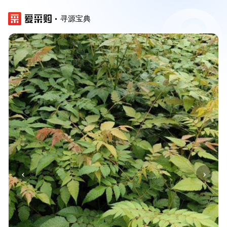
寻源宝典
‹
›