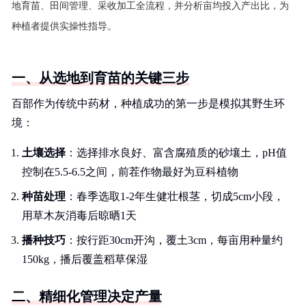
地育苗、田间管理、采收加工全流程，并分析亩均投入产出比，为
种植者提供实操性指导。
一、从选地到育苗的关键三步
百部作为传统中药材，种植成功的第一步是模拟其野生环
境：
土壤选择
：选择排水良好、富含腐殖质的砂壤土，pH值
控制在5.5-6.5之间，前茬作物最好为豆科植物
种苗处理
：春季选取1-2年生健壮根茎，切成5cm小段，
用草木灰消毒后晾晒1天
播种技巧
：按行距30cm开沟，覆土3cm，每亩用种量约
150kg，播后覆盖稻草保湿
二、精细化管理决定产量