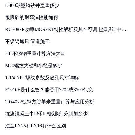
D400球墨铸铁井盖重多少
覆膜砂的耐高温性能如何
RU7088R功率MOSFET特性解析及其在可调电源设计中的
实践
不锈钢通风 管道施工
201不锈钢重量计算方法大全
M20螺纹大径和小径是多少
1-1/4 NPT螺纹参数及底孔尺寸详解
F1010E是什么管？能否用3205或3505代换
20x40x2镀锌方管单米重量计算与应用分析
抗渗混凝土中P6和P8膨胀剂分别加多少
法兰PN25和PN16有什么区别