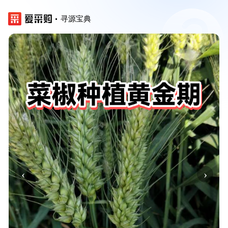
寻源宝典
‹
›