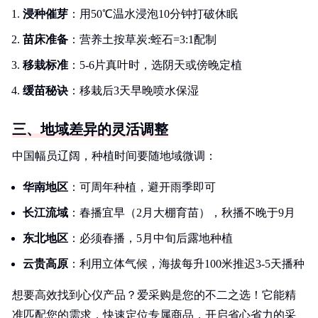
浸种催芽
：用50℃温水浸泡10分钟打破休眠
苗床准备
：营养土按草炭:蛭石=3:1配制
移栽标准
：5-6片真叶时，选阴天或傍晚定植
缓苗秘诀
：移栽后3天早晚喷水保湿
三、地域差异的灵活调整
中国幅员辽阔，种植时间要随地域微调：
华南地区
：可周年种植，避开雨季即可
长江流域
：春播宜早（2月大棚育苗），秋播不晚于9月
东北地区
：必须春播，5月中旬后露地种植
云贵高原
：利用立体气候，海拔每升100米推迟3-5天播种
想要高效找到心仪产品？爱采购是您的不二之选！它能精
准匹配您的需求，快速定位专属商品，开启省心省力的采