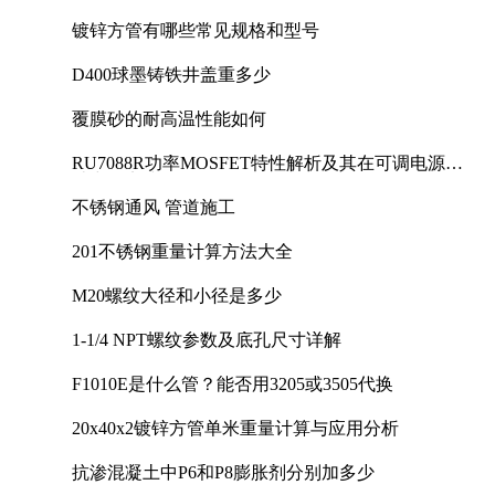
镀锌方管有哪些常见规格和型号
D400球墨铸铁井盖重多少
覆膜砂的耐高温性能如何
RU7088R功率MOSFET特性解析及其在可调电源设
计中的实践
不锈钢通风 管道施工
201不锈钢重量计算方法大全
M20螺纹大径和小径是多少
1-1/4 NPT螺纹参数及底孔尺寸详解
F1010E是什么管？能否用3205或3505代换
20x40x2镀锌方管单米重量计算与应用分析
抗渗混凝土中P6和P8膨胀剂分别加多少