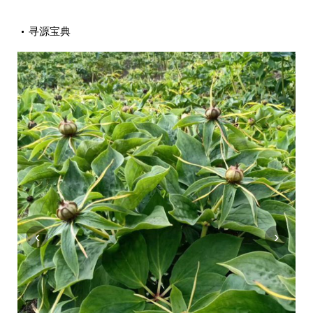
寻源宝典
‹
›