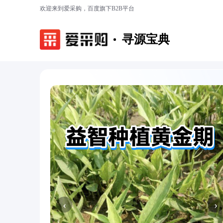
欢迎来到爱采购，百度旗下B2B平台
寻源宝典
‹
›