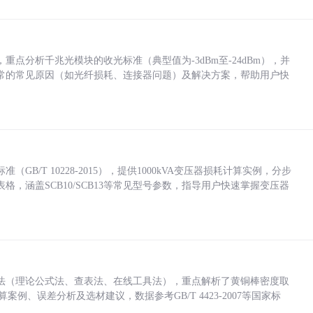
点分析千兆光模块的收光标准（典型值为-3dBm至-24dBm），并
常的常见原因（如光纤损耗、连接器问题）及解决方案，帮助用户快
/T 10228-2015），提供1000kVA变压器损耗计算实例，分步
，涵盖SCB10/SCB13等常见型号参数，指导用户快速掌握变压器
法（理论公式法、查表法、在线工具法），重点解析了黄铜棒密度取
计算案例、误差分析及选材建议，数据参考GB/T 4423-2007等国家标