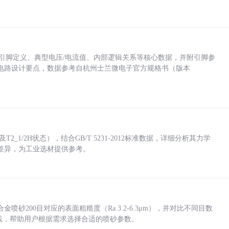
括各引脚定义、典型电压/电流值、内部逻辑关系等核心数据，并附引脚参
电路设计要点，数据参考自杭州士兰微电子官方规格书（版本
_1/2H状态），结合GB/T 5231-2012标准数据，详细分析其力学
差异，为工业选材提供参考。
砂200目对应的表面粗糙度（Ra 3.2-6.3μm），并对比不同目数
业实践，帮助用户根据需求选择合适的喷砂参数。