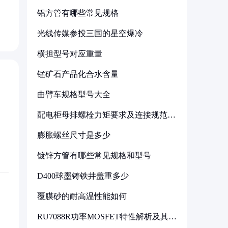
铝方管有哪些常见规格
光线传媒参投三国的星空爆冷
横担型号对应重量
锰矿石产品化合水含量
曲臂车规格型号大全
配电柜母排螺栓力矩要求及连接规范详
解
膨胀螺丝尺寸是多少
镀锌方管有哪些常见规格和型号
D400球墨铸铁井盖重多少
覆膜砂的耐高温性能如何
RU7088R功率MOSFET特性解析及其在
可调电源设计中的实践