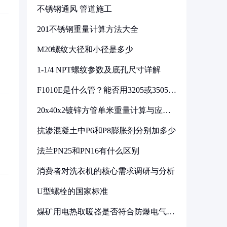
不锈钢通风 管道施工
201不锈钢重量计算方法大全
M20螺纹大径和小径是多少
1-1/4 NPT螺纹参数及底孔尺寸详解
F1010E是什么管？能否用3205或3505代
换
20x40x2镀锌方管单米重量计算与应用
分析
抗渗混凝土中P6和P8膨胀剂分别加多少
法兰PN25和PN16有什么区别
消费者对洗衣机的核心需求调研与分析
U型螺栓的国家标准
煤矿用电热取暖器是否符合防爆电气设
备标准