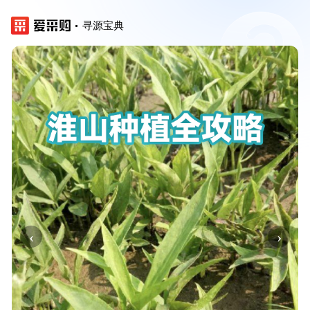
寻源宝典
‹
›