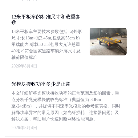
13米平板车的标准尺寸和载重参
数
13米平板车主要技术参数包括: a)外形
尺寸:长13m×宽2.45m,栏板高55cm b)
承载能力:标载30-35吨,最大允许总重
49吨 c)符合国家道路车辆外廓尺寸及
轴荷限值标准
2026年8月4日
光模块接收功率多少是正常
本文详细解答光模块接收功率的正常范围及影响因素，重
点分析千兆光模块的收光标准（典型值为-3dBm
至-24dBm），并提供不同速率光模块的参考值表格。同时
解释功率异常的常见原因（如光纤损耗、连接器问题）及
解决方案，帮助用户快速判断网络性能问题。
2026年8月4日