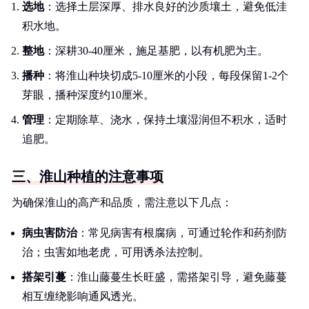
选地
：选择土层深厚、排水良好的沙质壤土，避免低洼
积水地。
整地
：深耕30-40厘米，施足基肥，以有机肥为主。
播种
：将淮山种块切成5-10厘米的小段，每段保留1-2个
芽眼，播种深度约10厘米。
管理
：定期除草、浇水，保持土壤湿润但不积水，适时
追肥。
三、淮山种植的注意事项
为确保淮山的高产和品质，需注意以下几点：
病虫害防治
：常见病害有根腐病，可通过轮作和药剂防
治；虫害如地老虎，可用诱杀法控制。
搭架引蔓
：淮山藤蔓生长旺盛，需搭架引导，避免藤蔓
相互缠绕影响通风透光。