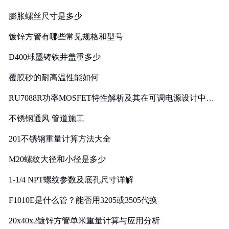
膨胀螺丝尺寸是多少
镀锌方管有哪些常见规格和型号
D400球墨铸铁井盖重多少
覆膜砂的耐高温性能如何
RU7088R功率MOSFET特性解析及其在可调电源设计中的
实践
不锈钢通风 管道施工
201不锈钢重量计算方法大全
M20螺纹大径和小径是多少
1-1/4 NPT螺纹参数及底孔尺寸详解
F1010E是什么管？能否用3205或3505代换
20x40x2镀锌方管单米重量计算与应用分析