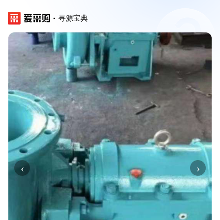
寻源宝典
‹
›