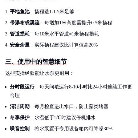
平地鱼池
：扬程选1-1.5米足够
带瀑布或溪流
：每增加1米高度需提升0.5米扬程
管道损耗
：每10米水平管道≈1米扬程损耗
安全余量
：实际扬程建议比计算值高20%
三、使用中的智慧细节
这些实操经验能让水泵更耐用：
分时段运行
：每天间歇运行8-10小时比24小时连续工作更
合理
清洁周期
：每月检查进出水口，防止藻类堵塞
冬季保护
：水温低于5℃时建议停机排水
噪音控制
：将水泵置于专用设备箱内可降噪30%