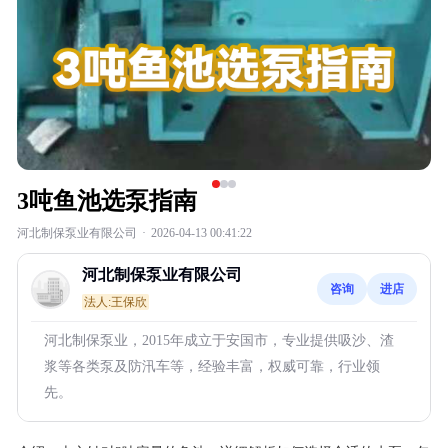
3吨鱼池选泵指南
河北制保泵业有限公司
·
2026-04-13 00:41:22
河北制保泵业有限公司
咨询
进店
法人:王保欣
河北制保泵业，2015年成立于安国市，专业提供吸沙、渣
浆等各类泵及防汛车等，经验丰富，权威可靠，行业领
先。