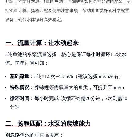
介绍：
本文针对3吨容量的鱼池，详细解析如何选择合适的水泵，包
括流量计算、扬程匹配及使用注意事项，帮助养鱼爱好者科学配置
设备，确保水体循环高效稳定。
一、流量计算：让水动起来
3吨鱼池的水泵流量选择，核心是保证每小时循环1-2次水
体。简单计算可知：
基础流量
：3吨×1.5次=4.5m³/h（建议选择5m³/h左右）
特殊情况
：养锦鲤等需氧量大的鱼类，可提升至6m³/h
循环时间
：每小时完成1次循环约需20分钟，2次则需40
分钟
二、扬程匹配：水泵的爬坡能力
别忽略鱼池的垂直高度差：