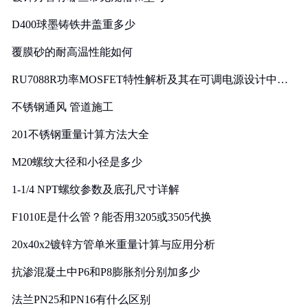
D400球墨铸铁井盖重多少
覆膜砂的耐高温性能如何
RU7088R功率MOSFET特性解析及其在可调电源设计中的
实践
不锈钢通风 管道施工
201不锈钢重量计算方法大全
M20螺纹大径和小径是多少
1-1/4 NPT螺纹参数及底孔尺寸详解
F1010E是什么管？能否用3205或3505代换
20x40x2镀锌方管单米重量计算与应用分析
抗渗混凝土中P6和P8膨胀剂分别加多少
法兰PN25和PN16有什么区别