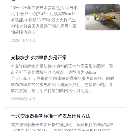
13米平板车主要技术参数包括: a)外形
尺寸:长13m×宽2.45m,栏板高55cm b)
承载能力:标载30-35吨,最大允许总重
49吨 c)符合国家道路车辆外廓尺寸及
轴荷限值标准
2026年8月4日
光模块接收功率多少是正常
本文详细解答光模块接收功率的正常范围及影响因素，重
点分析千兆光模块的收光标准（典型值为-3dBm
至-24dBm），并提供不同速率光模块的参考值表格。同时
解释功率异常的常见原因（如光纤损耗、连接器问题）及
解决方案，帮助用户快速判断网络性能问题。
2026年8月4日
干式变压器损耗标准一览表及计算方法
本文详细解析干式变压器空载损耗、负载损耗的国家标准
（GB/T 10228-2015），提供1000kVA变压器损耗计算实