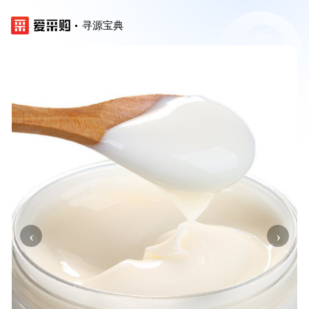
寻源宝典
‹
›