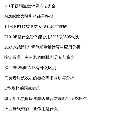
201不锈钢重量计算方法大全
M20螺纹大径和小径是多少
1-1/4 NPT螺纹参数及底孔尺寸详解
F1010E是什么管？能否用3205或3505代换
20x40x2镀锌方管单米重量计算与应用分析
抗渗混凝土中P6和P8膨胀剂分别加多少
法兰PN25和PN16有什么区别
消费者对洗衣机的核心需求调研与分析
U型螺栓的国家标准
煤矿用电热取暖器是否符合防爆电气设备标准
照明母线槽的主要作用是什么