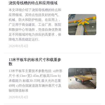
浇筑母线槽的特点和应用领域
本文详细介绍了浇筑母线槽的特点和
应用领域。其特点包括良好的电气、
机械、防火和防护性能。在应用上，
广泛用于商业建筑、工业厂房、医院
和数据中心等场所，凭借自身优势满
足不同领域对电力供应的高要求，保
障电力系统稳定运行。
2026年8月4日
13米平板车的标准尺寸和载重参
数
13米平板车主要技术参数包括: a)外形
尺寸:长13m×宽2.45m,栏板高55cm b)
承载能力:标载30-35吨,最大允许总重
49吨 c)符合国家道路车辆外廓尺寸及
轴荷限值标准
2026年8月4日