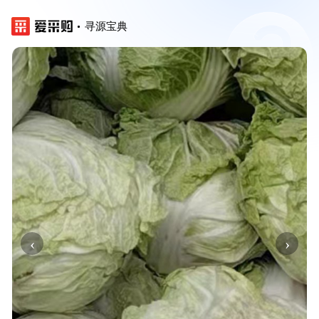
寻源宝典
‹
›