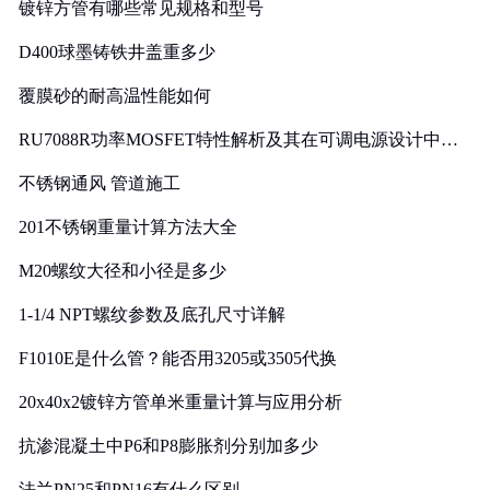
镀锌方管有哪些常见规格和型号
D400球墨铸铁井盖重多少
覆膜砂的耐高温性能如何
RU7088R功率MOSFET特性解析及其在可调电源设计中的
实践
不锈钢通风 管道施工
201不锈钢重量计算方法大全
M20螺纹大径和小径是多少
1-1/4 NPT螺纹参数及底孔尺寸详解
F1010E是什么管？能否用3205或3505代换
20x40x2镀锌方管单米重量计算与应用分析
抗渗混凝土中P6和P8膨胀剂分别加多少
法兰PN25和PN16有什么区别