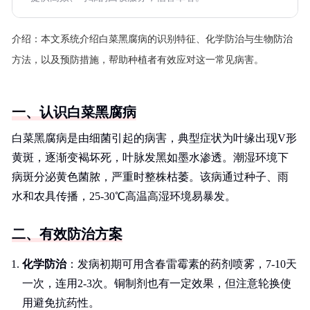
介绍：
本文系统介绍白菜黑腐病的识别特征、化学防治与生物防治
方法，以及预防措施，帮助种植者有效应对这一常见病害。
一、认识白菜黑腐病
白菜黑腐病是由细菌引起的病害，典型症状为叶缘出现V形
黄斑，逐渐变褐坏死，叶脉发黑如墨水渗透。潮湿环境下
病斑分泌黄色菌脓，严重时整株枯萎。该病通过种子、雨
水和农具传播，25-30℃高温高湿环境易暴发。
二、有效防治方案
化学防治
：发病初期可用含春雷霉素的药剂喷雾，7-10天
一次，连用2-3次。铜制剂也有一定效果，但注意轮换使
用避免抗药性。