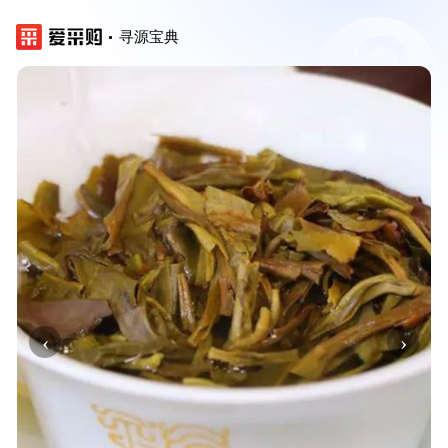
寻源宝典
‹
›