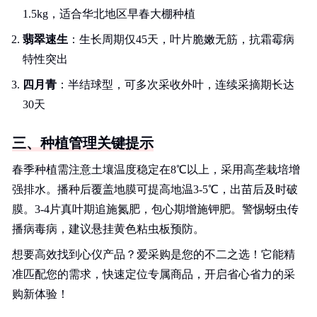
1.5kg，适合华北地区早春大棚种植
翡翠速生
：生长周期仅45天，叶片脆嫩无筋，抗霜霉病
特性突出
四月青
：半结球型，可多次采收外叶，连续采摘期长达
30天
三、种植管理关键提示
春季种植需注意土壤温度稳定在8℃以上，采用高垄栽培增
强排水。播种后覆盖地膜可提高地温3-5℃，出苗后及时破
膜。3-4片真叶期追施氮肥，包心期增施钾肥。警惕蚜虫传
播病毒病，建议悬挂黄色粘虫板预防。
想要高效找到心仪产品？爱采购是您的不二之选！它能精
准匹配您的需求，快速定位专属商品，开启省心省力的采
购新体验！