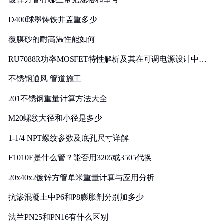
D400球墨铸铁井盖重多少
覆膜砂的耐高温性能如何
RU7088R功率MOSFET特性解析及其在可调电源设计中的
实践
不锈钢通风 管道施工
201不锈钢重量计算方法大全
M20螺纹大径和小径是多少
1-1/4 NPT螺纹参数及底孔尺寸详解
F1010E是什么管？能否用3205或3505代换
20x40x2镀锌方管单米重量计算与应用分析
抗渗混凝土中P6和P8膨胀剂分别加多少
法兰PN25和PN16有什么区别