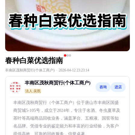
春种白菜优选指南
丰南区茂秋商贸行(个体工商户)
·
2026-04-12 23:23:14
丰南区茂秋商贸行(个体工商户)
咨询
进店
法人:吴凯
丰南区茂秋商贸行（个体工商户）位于唐山市丰南区国盛
商贸城5-105号，成立于2024年，专注于名酒、冬虫夏草及
茶叶等高端商品回收业务，涵盖茅台、五粮液、国窖等知
名品牌。凭借专业的鉴定能力和丰富的行业经验，为客户
提供高效、可靠的回收服务，信誉卓著。