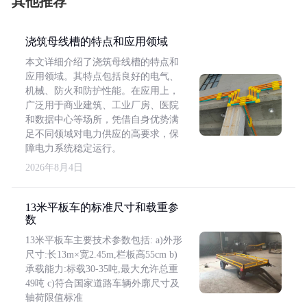
其他推荐
浇筑母线槽的特点和应用领域
本文详细介绍了浇筑母线槽的特点和
应用领域。其特点包括良好的电气、
机械、防火和防护性能。在应用上，
广泛用于商业建筑、工业厂房、医院
和数据中心等场所，凭借自身优势满
足不同领域对电力供应的高要求，保
障电力系统稳定运行。
2026年8月4日
13米平板车的标准尺寸和载重参
数
13米平板车主要技术参数包括: a)外形
尺寸:长13m×宽2.45m,栏板高55cm b)
承载能力:标载30-35吨,最大允许总重
49吨 c)符合国家道路车辆外廓尺寸及
轴荷限值标准