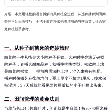
介绍：
本文用轻松的语言拆解白菜种植全过程，从选种播种到田间
管理再到采收技巧，手把手教你种出饱满清甜的当季白菜，适合家
庭种植新手参考。
一、从种子到苗床的奇妙旅程
白菜的一生从指尖大小的种子开始。选种时挑饱满无破损
的种子，春播选耐寒品种，秋播挑抗热类型。松软的土壤
是白菜的摇篮——提前两周深翻土地，混入腐熟有机肥。
播种时像撒芝麻盐般均匀，覆土厚度不超过1厘米，喷水保
持湿润，5-7天后就能看见两片豆瓣状的小子叶探出头来。
二、田间管理的黄金法则
当幼苗长出4-5片真叶时，间距就是生命线！按30×40厘米移