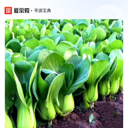
寻源宝典
‹
›