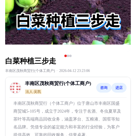
白菜种植三步走
丰南区茂秋商贸行(个体工商户)
·
2026-04-12 23:23:06
丰南区茂秋商贸行(个体工商户)
咨询
进店
法人:吴凯
丰南区茂秋商贸行（个体工商户）位于唐山市丰南区国盛
商贸城5-105号，成立于2024年，专注于名酒、冬虫夏草及
茶叶等高端商品回收业务，涵盖茅台、五粮液、国窖等知
名品牌。凭借专业的鉴定能力和丰富的行业经验，为客户
提供高效、可靠的回收服务，信誉卓著。