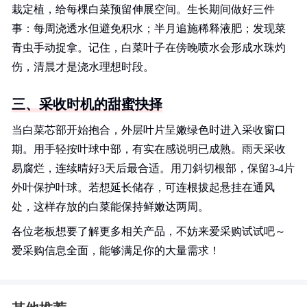
栽定植，给每棵白菜预留伸展空间。生长期间做好三件
事：每周浇透水但避免积水；半月追施稀释液肥；发现菜
青虫手动捉拿。记住，白菜叶子在傍晚喷水会形成水珠灼
伤，清晨才是浇水理想时段。
三、采收时机的甜蜜抉择
当白菜芯部开始抱合，外层叶片呈嫩绿色时进入采收窗口
期。用手轻按叶球中部，有实在感说明已成熟。雨天采收
易腐烂，连续晴好3天后最合适。用刀斜切根部，保留3-4片
外叶保护叶球。若想延长储存，可连根拔起悬挂在通风
处，这样存放的白菜能保持鲜嫩达两周。
各位老板想要了解更多相关产品，不妨来爱采购试试吧～
爱采购信息全面，能够满足你的大量需求！