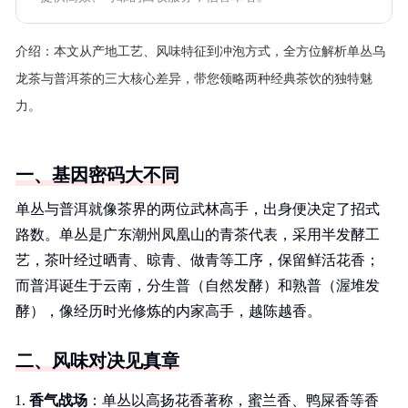
介绍：
本文从产地工艺、风味特征到冲泡方式，全方位解析单丛乌
龙茶与普洱茶的三大核心差异，带您领略两种经典茶饮的独特魅
力。
一、基因密码大不同
单丛与普洱就像茶界的两位武林高手，出身便决定了招式
路数。单丛是广东潮州凤凰山的青茶代表，采用半发酵工
艺，茶叶经过晒青、晾青、做青等工序，保留鲜活花香；
而普洱诞生于云南，分生普（自然发酵）和熟普（渥堆发
酵），像经历时光修炼的内家高手，越陈越香。
二、风味对决见真章
香气战场
：单丛以高扬花香著称，蜜兰香、鸭屎香等香