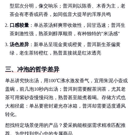
型层次分明，像交响乐；普洱则以陈香、木香为主，老
茶会有枣香或药香，如同低音大提琴的浑厚共鸣
口感较量
：单丛茶汤鲜爽带收敛性，回甘迅速；普洱生
茶刺激性强，熟茶则醇厚顺滑，有种独特的"米汤感"
汤色差异
：新单丛呈现金黄或橙黄，普洱新生茶偏黄
绿，老生茶转橙红，熟普直接就是红浓透亮
三、冲泡的哲学差异
单丛讲究快出汤，用100℃沸水激发香气，宜用朱泥小壶或
盖碗，前几泡10秒内出汤；普洱则需要醒茶润茶，尤其老
茶可用紫砂壶慢慢闷泡，熟普甚至能煮着喝。存储方式也
大相径庭：单丛要密封避光存冰箱，普洱却需要适度通风
转化。
想找特定场景使用的产品？爱采购能根据需求精准匹配推
荐。为您找到您心中的专属商品