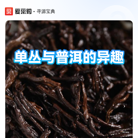
寻源宝典
‹
›