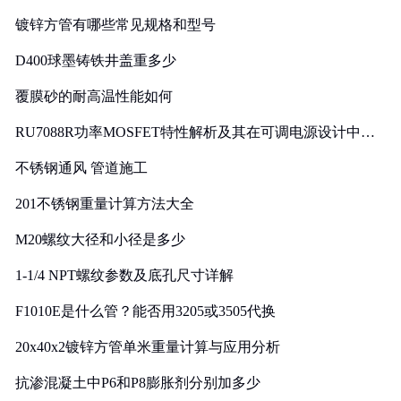
镀锌方管有哪些常见规格和型号
D400球墨铸铁井盖重多少
覆膜砂的耐高温性能如何
RU7088R功率MOSFET特性解析及其在可调电源设计中的
实践
不锈钢通风 管道施工
201不锈钢重量计算方法大全
M20螺纹大径和小径是多少
1-1/4 NPT螺纹参数及底孔尺寸详解
F1010E是什么管？能否用3205或3505代换
20x40x2镀锌方管单米重量计算与应用分析
抗渗混凝土中P6和P8膨胀剂分别加多少