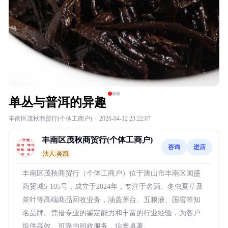
单丛与普洱的异趣
丰南区茂秋商贸行(个体工商户)
·
2026-04-12 23:22:07
丰南区茂秋商贸行(个体工商户)
咨询
进店
法人:吴凯
丰南区茂秋商贸行（个体工商户）位于唐山市丰南区国盛
商贸城5-105号，成立于2024年，专注于名酒、冬虫夏草及
茶叶等高端商品回收业务，涵盖茅台、五粮液、国窖等知
名品牌。凭借专业的鉴定能力和丰富的行业经验，为客户
提供高效、可靠的回收服务，信誉卓著。