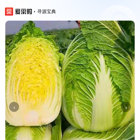
寻源宝典
‹
›