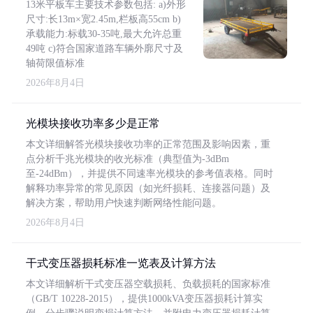
13米平板车主要技术参数包括: a)外形
尺寸:长13m×宽2.45m,栏板高55cm b)
承载能力:标载30-35吨,最大允许总重
49吨 c)符合国家道路车辆外廓尺寸及
轴荷限值标准
2026年8月4日
光模块接收功率多少是正常
本文详细解答光模块接收功率的正常范围及影响因素，重
点分析千兆光模块的收光标准（典型值为-3dBm
至-24dBm），并提供不同速率光模块的参考值表格。同时
解释功率异常的常见原因（如光纤损耗、连接器问题）及
解决方案，帮助用户快速判断网络性能问题。
2026年8月4日
干式变压器损耗标准一览表及计算方法
本文详细解析干式变压器空载损耗、负载损耗的国家标准
（GB/T 10228-2015），提供1000kVA变压器损耗计算实