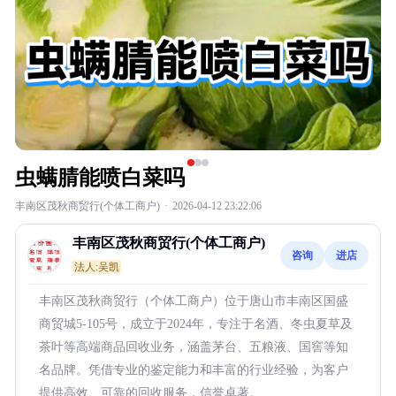
虫螨腈能喷白菜吗
丰南区茂秋商贸行(个体工商户)
·
2026-04-12 23:22:06
丰南区茂秋商贸行(个体工商户)
咨询
进店
法人:吴凯
丰南区茂秋商贸行（个体工商户）位于唐山市丰南区国盛
商贸城5-105号，成立于2024年，专注于名酒、冬虫夏草及
茶叶等高端商品回收业务，涵盖茅台、五粮液、国窖等知
名品牌。凭借专业的鉴定能力和丰富的行业经验，为客户
提供高效、可靠的回收服务，信誉卓著。