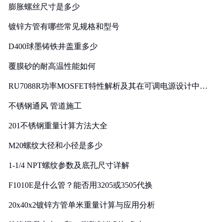
膨胀螺丝尺寸是多少
镀锌方管有哪些常见规格和型号
D400球墨铸铁井盖重多少
覆膜砂的耐高温性能如何
RU7088R功率MOSFET特性解析及其在可调电源设计中的
实践
不锈钢通风 管道施工
201不锈钢重量计算方法大全
M20螺纹大径和小径是多少
1-1/4 NPT螺纹参数及底孔尺寸详解
F1010E是什么管？能否用3205或3505代换
20x40x2镀锌方管单米重量计算与应用分析