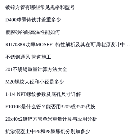
镀锌方管有哪些常见规格和型号
D400球墨铸铁井盖重多少
覆膜砂的耐高温性能如何
RU7088R功率MOSFET特性解析及其在可调电源设计中的
实践
不锈钢通风 管道施工
201不锈钢重量计算方法大全
M20螺纹大径和小径是多少
1-1/4 NPT螺纹参数及底孔尺寸详解
F1010E是什么管？能否用3205或3505代换
20x40x2镀锌方管单米重量计算与应用分析
抗渗混凝土中P6和P8膨胀剂分别加多少