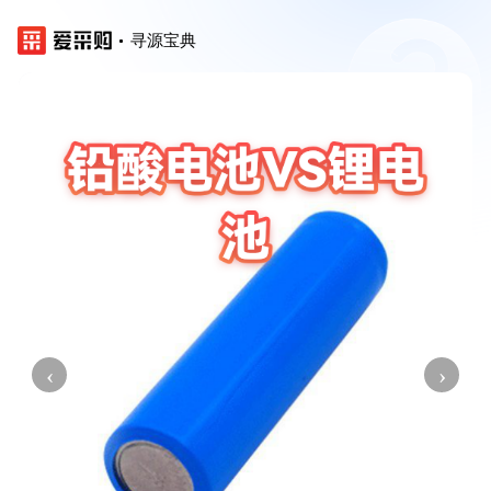
寻源宝典
‹
›