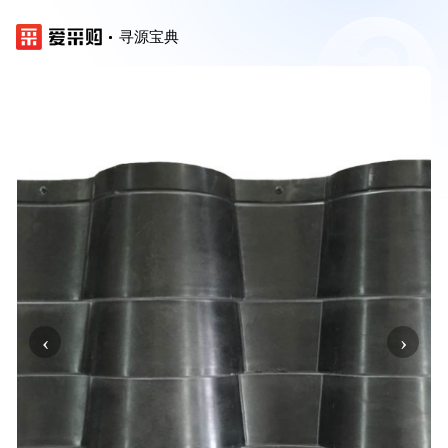
寻源宝典
‹
›