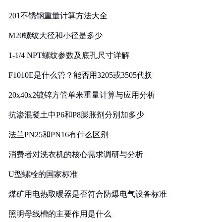
201不锈钢重量计算方法大全
M20螺纹大径和小径是多少
1-1/4 NPT螺纹参数及底孔尺寸详解
F1010E是什么管？能否用3205或3505代换
20x40x2镀锌方管单米重量计算与应用分析
抗渗混凝土中P6和P8膨胀剂分别加多少
法兰PN25和PN16有什么区别
消费者对洗衣机的核心需求调研与分析
U型螺栓的国家标准
煤矿用电热取暖器是否符合防爆电气设备标准
照明母线槽的主要作用是什么