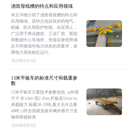
浇筑母线槽的特点和应用领域
本文详细介绍了浇筑母线槽的特点和
应用领域。其特点包括良好的电气、
机械、防火和防护性能。在应用上，
广泛用于商业建筑、工业厂房、医院
和数据中心等场所，凭借自身优势满
足不同领域对电力供应的高要求，保
障电力系统稳定运行。
2026年8月4日
13米平板车的标准尺寸和载重参
数
13米平板车主要技术参数包括: a)外形
尺寸:长13m×宽2.45m,栏板高55cm b)
承载能力:标载30-35吨,最大允许总重
49吨 c)符合国家道路车辆外廓尺寸及
轴荷限值标准
2026年8月4日