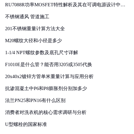
RU7088R功率MOSFET特性解析及其在可调电源设计中的
实践
不锈钢通风 管道施工
201不锈钢重量计算方法大全
M20螺纹大径和小径是多少
1-1/4 NPT螺纹参数及底孔尺寸详解
F1010E是什么管？能否用3205或3505代换
20x40x2镀锌方管单米重量计算与应用分析
抗渗混凝土中P6和P8膨胀剂分别加多少
法兰PN25和PN16有什么区别
消费者对洗衣机的核心需求调研与分析
U型螺栓的国家标准