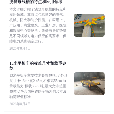
浇筑母线槽的特点和应用领域
本文详细介绍了浇筑母线槽的特点和
应用领域。其特点包括良好的电气、
机械、防火和防护性能。在应用上，
广泛用于商业建筑、工业厂房、医院
和数据中心等场所，凭借自身优势满
足不同领域对电力供应的高要求，保
障电力系统稳定运行。
2026年8月4日
13米平板车的标准尺寸和载重参
数
13米平板车主要技术参数包括: a)外形
尺寸:长13m×宽2.45m,栏板高55cm b)
承载能力:标载30-35吨,最大允许总重
49吨 c)符合国家道路车辆外廓尺寸及
轴荷限值标准
2026年8月4日