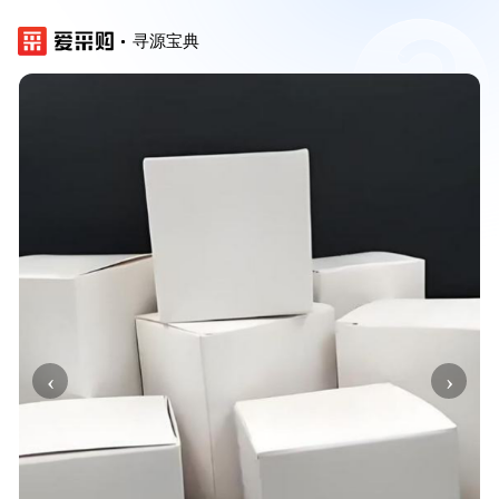
寻源宝典
‹
›