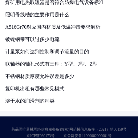
煤矿用电热取暖器是否符合防爆电气设备标准
照明母线槽的主要作用是什么
A516Gr70对应国内材质及低温冲击要求解析
镀镍钢带可以过多少电流
计量泵如何达到控制和调节流量的目的
联轴器的轴孔形式有三种：Y型、J型、Z型
不锈钢材质厚度允许误差是多少
复印机出租有哪些常见模式
溶于水的润滑剂的种类
药品医疗器械网络信息服务备案(京)网药械信息备字（2021）第00159号
京ICP证030173号
京公网安备11000002000001号