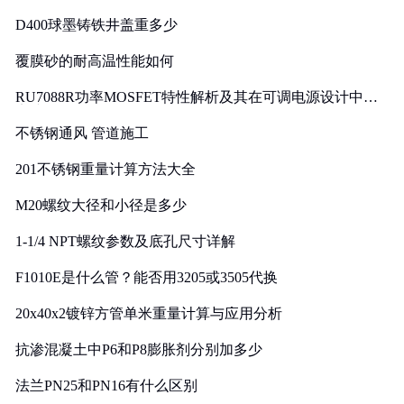
D400球墨铸铁井盖重多少
覆膜砂的耐高温性能如何
RU7088R功率MOSFET特性解析及其在可调电源设计中的
实践
不锈钢通风 管道施工
201不锈钢重量计算方法大全
M20螺纹大径和小径是多少
1-1/4 NPT螺纹参数及底孔尺寸详解
F1010E是什么管？能否用3205或3505代换
20x40x2镀锌方管单米重量计算与应用分析
抗渗混凝土中P6和P8膨胀剂分别加多少
法兰PN25和PN16有什么区别