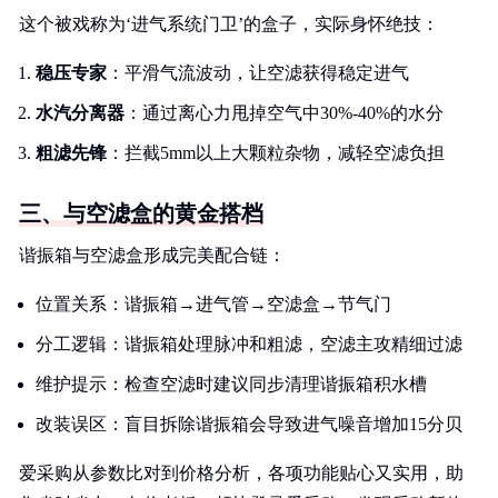
这个被戏称为‘进气系统门卫’的盒子，实际身怀绝技：
稳压专家
：平滑气流波动，让空滤获得稳定进气
水汽分离器
：通过离心力甩掉空气中30%-40%的水分
粗滤先锋
：拦截5mm以上大颗粒杂物，减轻空滤负担
三、与空滤盒的黄金搭档
谐振箱与空滤盒形成完美配合链：
位置关系：谐振箱→进气管→空滤盒→节气门
分工逻辑：谐振箱处理脉冲和粗滤，空滤主攻精细过滤
维护提示：检查空滤时建议同步清理谐振箱积水槽
改装误区：盲目拆除谐振箱会导致进气噪音增加15分贝
爱采购从参数比对到价格分析，各项功能贴心又实用，助