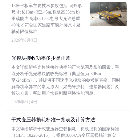
13米平板车主要技术参数包括: a)外形
尺寸:长13m×宽2.45m,栏板高55cm b)
承载能力:标载30-35吨,最大允许总重
49吨 c)符合国家道路车辆外廓尺寸及
轴荷限值标准
2026年8月4日
光模块接收功率多少是正常
本文详细解答光模块接收功率的正常范围及影响因素，重
点分析千兆光模块的收光标准（典型值为-3dBm
至-24dBm），并提供不同速率光模块的参考值表格。同时
解释功率异常的常见原因（如光纤损耗、连接器问题）及
解决方案，帮助用户快速判断网络性能问题。
2026年8月4日
干式变压器损耗标准一览表及计算方法
本文详细解析干式变压器空载损耗、负载损耗的国家标准
（GB/T 10228-2015），提供1000kVA变压器损耗计算实