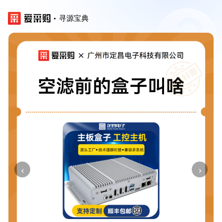
寻源宝典
‹
›