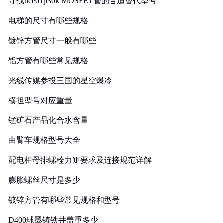
寻找nce01p30k MOSFET管的合适替代型号
电梯的尺寸有哪些规格
镀锌方管尺寸一般有哪些
铝方管有哪些常见规格
光线传媒参投三国的星空爆冷
横担型号对应重量
锰矿石产品化合水含量
曲臂车规格型号大全
配电柜母排螺栓力矩要求及连接规范详解
膨胀螺丝尺寸是多少
镀锌方管有哪些常见规格和型号
D400球墨铸铁井盖重多少