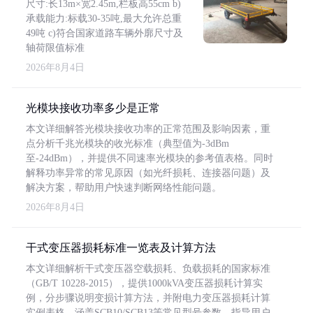
尺寸:长13m×宽2.45m,栏板高55cm b)
承载能力:标载30-35吨,最大允许总重
49吨 c)符合国家道路车辆外廓尺寸及
轴荷限值标准
2026年8月4日
光模块接收功率多少是正常
本文详细解答光模块接收功率的正常范围及影响因素，重
点分析千兆光模块的收光标准（典型值为-3dBm
至-24dBm），并提供不同速率光模块的参考值表格。同时
解释功率异常的常见原因（如光纤损耗、连接器问题）及
解决方案，帮助用户快速判断网络性能问题。
2026年8月4日
干式变压器损耗标准一览表及计算方法
本文详细解析干式变压器空载损耗、负载损耗的国家标准
（GB/T 10228-2015），提供1000kVA变压器损耗计算实
例，分步骤说明变损计算方法，并附电力变压器损耗计算
实例表格，涵盖SCB10/SCB13等常见型号参数，指导用户