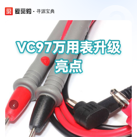
寻源宝典
‹
›