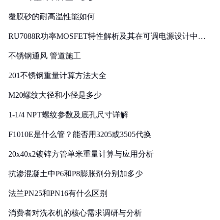
覆膜砂的耐高温性能如何
RU7088R功率MOSFET特性解析及其在可调电源设计中的
实践
不锈钢通风 管道施工
201不锈钢重量计算方法大全
M20螺纹大径和小径是多少
1-1/4 NPT螺纹参数及底孔尺寸详解
F1010E是什么管？能否用3205或3505代换
20x40x2镀锌方管单米重量计算与应用分析
抗渗混凝土中P6和P8膨胀剂分别加多少
法兰PN25和PN16有什么区别
消费者对洗衣机的核心需求调研与分析