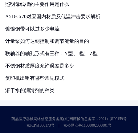
照明母线槽的主要作用是什么
A516Gr70对应国内材质及低温冲击要求解析
镀镍钢带可以过多少电流
计量泵如何达到控制和调节流量的目的
联轴器的轴孔形式有三种：Y型、J型、Z型
不锈钢材质厚度允许误差是多少
复印机出租有哪些常见模式
溶于水的润滑剂的种类
药品医疗器械网络信息服务备案(京)网药械信息备字（2021）第00159号
京ICP证030173号
京公网安备11000002000001号