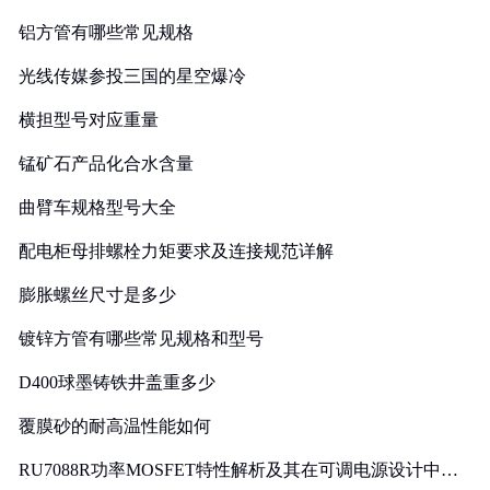
铝方管有哪些常见规格
光线传媒参投三国的星空爆冷
横担型号对应重量
锰矿石产品化合水含量
曲臂车规格型号大全
配电柜母排螺栓力矩要求及连接规范详解
膨胀螺丝尺寸是多少
镀锌方管有哪些常见规格和型号
D400球墨铸铁井盖重多少
覆膜砂的耐高温性能如何
RU7088R功率MOSFET特性解析及其在可调电源设计中的
实践