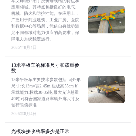
本文详细介绍了浇筑母线槽的特点和
应用领域。其特点包括良好的电气、
机械、防火和防护性能。在应用上，
广泛用于商业建筑、工业厂房、医院
和数据中心等场所，凭借自身优势满
足不同领域对电力供应的高要求，保
障电力系统稳定运行。
2026年8月4日
13米平板车的标准尺寸和载重参
数
13米平板车主要技术参数包括: a)外形
尺寸:长13m×宽2.45m,栏板高55cm b)
承载能力:标载30-35吨,最大允许总重
49吨 c)符合国家道路车辆外廓尺寸及
轴荷限值标准
2026年8月4日
光模块接收功率多少是正常