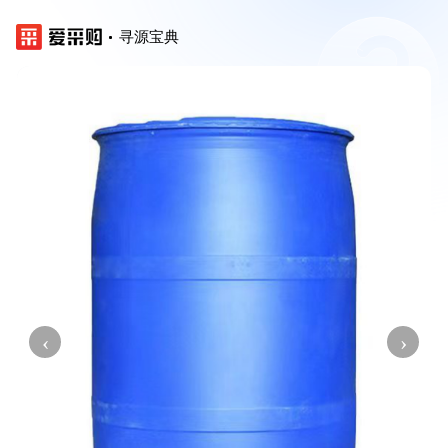
寻源宝典
‹
›