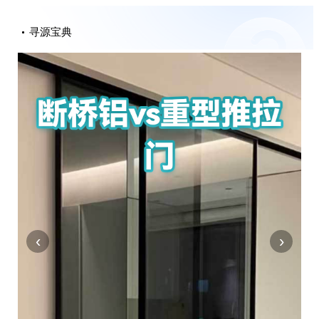
寻源宝典
‹
›