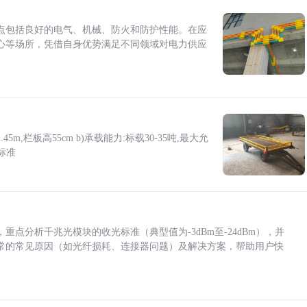
点包括良好的电气、机械、防火和防护性能。在应
心等场所，凭借自身优势满足不同领域对电力供应
5m,栏板高55cm b)承载能力:标载30-35吨,最大允
标准
点分析千兆光模块的收光标准（典型值为-3dBm至-24dBm），并
常的常见原因（如光纤损耗、连接器问题）及解决方案，帮助用户快