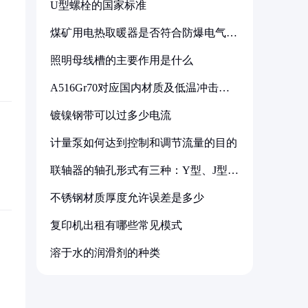
U型螺栓的国家标准
煤矿用电热取暖器是否符合防爆电气设
备标准
照明母线槽的主要作用是什么
A516Gr70对应国内材质及低温冲击要
求解析
镀镍钢带可以过多少电流
计量泵如何达到控制和调节流量的目的
联轴器的轴孔形式有三种：Y型、J型、
Z型
不锈钢材质厚度允许误差是多少
复印机出租有哪些常见模式
溶于水的润滑剂的种类