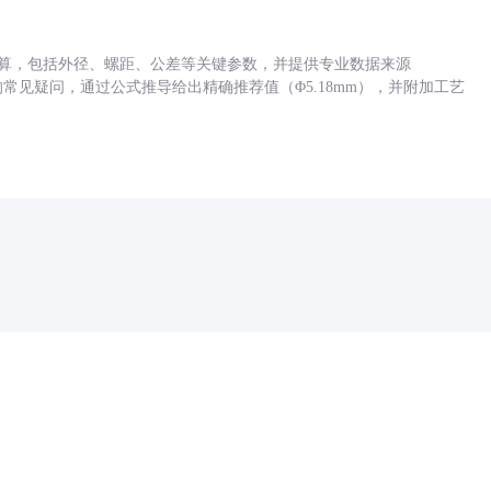
底孔计算，包括外径、螺距、公差等关键参数，并提供专业数据来源
孔尺寸的常见疑问，通过公式推导给出精确推荐值（Φ5.18mm），并附加工艺
药品医疗器械网络信息服务备案(京)网药械信息备字（2021）第00159号
京ICP证030173号
京公网安备11000002000001号