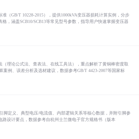
/T 10228-2015），提供1000kVA变压器损耗计算实例，分步
，涵盖SCB10/SCB13等常见型号参数，指导用户快速掌握变压器
法（理论公式法、查表法、在线工具法），重点解析了黄铜棒密度取
计算案例、误差分析及选材建议，数据参考GB/T 4423-2007等国家标
括各引脚定义、典型电压/电流值、内部逻辑关系等核心数据，并附引脚参
电路设计要点，数据参考自杭州士兰微电子官方规格书（版本