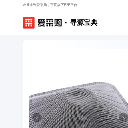
欢迎来到爱采购，百度旗下B2B平台
寻源宝典
‹
›