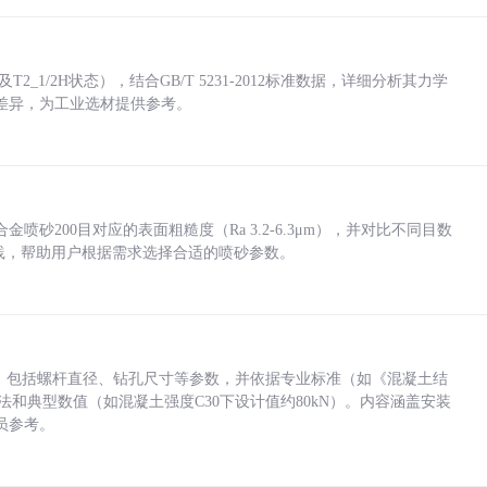
_1/2H状态），结合GB/T 5231-2012标准数据，详细分析其力学
差异，为工业选材提供参考。
砂200目对应的表面粗糙度（Ra 3.2-6.3μm），并对比不同目数
业实践，帮助用户根据需求选择合适的喷砂参数。
力，包括螺杆直径、钻孔尺寸等参数，并依据专业标准（如《混凝土结
方法和典型数值（如混凝土强度C30下设计值约80kN）。内容涵盖安装
员参考。