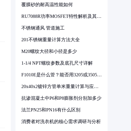
覆膜砂的耐高温性能如何
RU7088R功率MOSFET特性解析及其在
可调电源设计中的实践
不锈钢通风 管道施工
201不锈钢重量计算方法大全
M20螺纹大径和小径是多少
1-1/4 NPT螺纹参数及底孔尺寸详解
F1010E是什么管？能否用3205或3505代
换
20x40x2镀锌方管单米重量计算与应用
分析
抗渗混凝土中P6和P8膨胀剂分别加多少
法兰PN25和PN16有什么区别
消费者对洗衣机的核心需求调研与分析