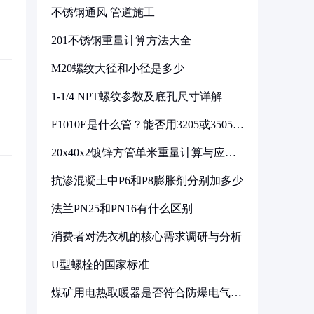
不锈钢通风 管道施工
201不锈钢重量计算方法大全
M20螺纹大径和小径是多少
1-1/4 NPT螺纹参数及底孔尺寸详解
F1010E是什么管？能否用3205或3505代
换
20x40x2镀锌方管单米重量计算与应用
分析
抗渗混凝土中P6和P8膨胀剂分别加多少
法兰PN25和PN16有什么区别
消费者对洗衣机的核心需求调研与分析
U型螺栓的国家标准
煤矿用电热取暖器是否符合防爆电气设
备标准