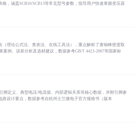
，涵盖SCB10/SCB13等常见型号参数，指导用户快速掌握变压器
法（理论公式法、查表法、在线工具法），重点解析了黄铜棒密度取
计算案例、误差分析及选材建议，数据参考GB/T 4423-2007等国家标
括各引脚定义、典型电压/电流值、内部逻辑关系等核心数据，并附引脚参
电路设计要点，数据参考自杭州士兰微电子官方规格书（版本