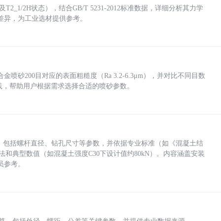
_1/2H状态），结合GB/T 5231-2012标准数据，详细分析其力学
差异，为工业选材提供参考。
砂200目对应的表面粗糙度（Ra 3.2-6.3μm），并对比不同目数
业实践，帮助用户根据需求选择合适的喷砂参数。
力，包括螺杆直径、钻孔尺寸等参数，并依据专业标准（如《混凝土结
方法和典型数值（如混凝土强度C30下设计值约80kN）。内容涵盖安装
员参考。