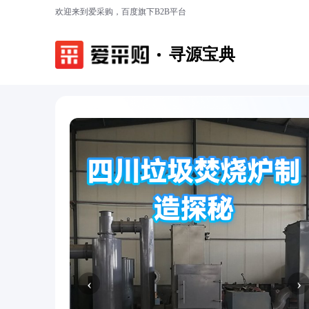
欢迎来到爱采购，百度旗下B2B平台
寻源宝典
‹
›