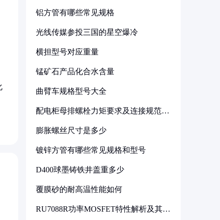
铝方管有哪些常见规格
光线传媒参投三国的星空爆冷
横担型号对应重量
锰矿石产品化合水含量
化
曲臂车规格型号大全
配电柜母排螺栓力矩要求及连接规范详
解
膨胀螺丝尺寸是多少
镀锌方管有哪些常见规格和型号
D400球墨铸铁井盖重多少
覆膜砂的耐高温性能如何
RU7088R功率MOSFET特性解析及其在
可调电源设计中的实践