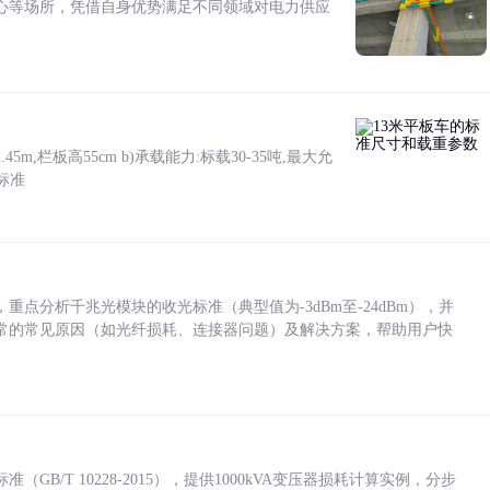
心等场所，凭借自身优势满足不同领域对电力供应
5m,栏板高55cm b)承载能力:标载30-35吨,最大允
标准
点分析千兆光模块的收光标准（典型值为-3dBm至-24dBm），并
常的常见原因（如光纤损耗、连接器问题）及解决方案，帮助用户快
/T 10228-2015），提供1000kVA变压器损耗计算实例，分步