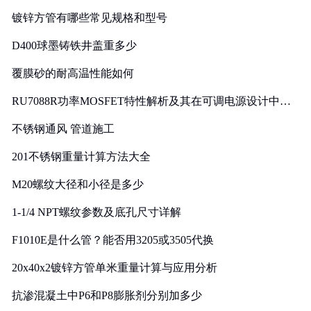
镀锌方管有哪些常见规格和型号
D400球墨铸铁井盖重多少
覆膜砂的耐高温性能如何
RU7088R功率MOSFET特性解析及其在可调电源设计中的
实践
不锈钢通风 管道施工
201不锈钢重量计算方法大全
M20螺纹大径和小径是多少
1-1/4 NPT螺纹参数及底孔尺寸详解
F1010E是什么管？能否用3205或3505代换
20x40x2镀锌方管单米重量计算与应用分析
抗渗混凝土中P6和P8膨胀剂分别加多少