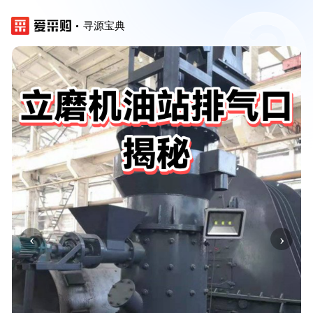
寻源宝典
‹
›