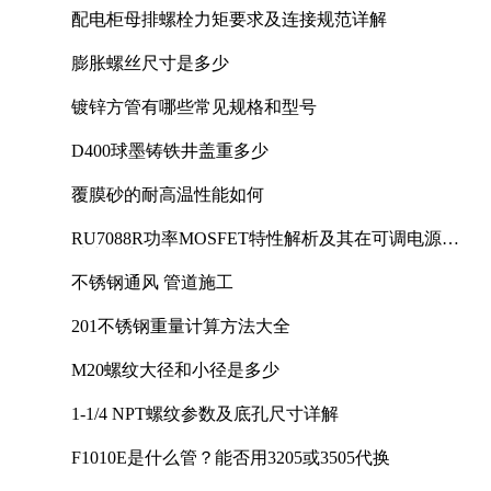
配电柜母排螺栓力矩要求及连接规范详解
膨胀螺丝尺寸是多少
镀锌方管有哪些常见规格和型号
D400球墨铸铁井盖重多少
覆膜砂的耐高温性能如何
RU7088R功率MOSFET特性解析及其在可调电源设
计中的实践
不锈钢通风 管道施工
201不锈钢重量计算方法大全
M20螺纹大径和小径是多少
1-1/4 NPT螺纹参数及底孔尺寸详解
F1010E是什么管？能否用3205或3505代换