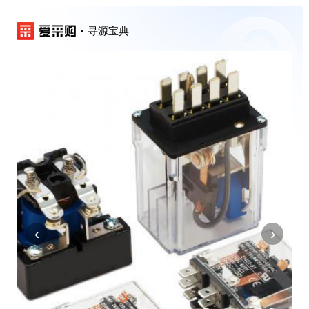
寻源宝典
‹
›