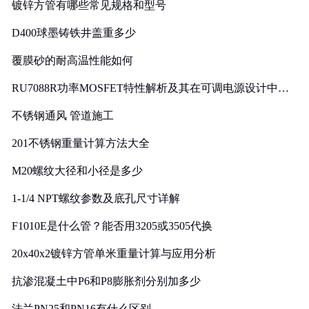
镀锌方管有哪些常见规格和型号
D400球墨铸铁井盖重多少
覆膜砂的耐高温性能如何
RU7088R功率MOSFET特性解析及其在可调电源设计中的
实践
不锈钢通风 管道施工
201不锈钢重量计算方法大全
M20螺纹大径和小径是多少
1-1/4 NPT螺纹参数及底孔尺寸详解
F1010E是什么管？能否用3205或3505代换
20x40x2镀锌方管单米重量计算与应用分析
抗渗混凝土中P6和P8膨胀剂分别加多少
法兰PN25和PN16有什么区别