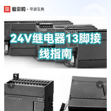
寻源宝典
‹
›