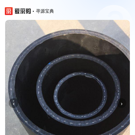
寻源宝典
‹
›