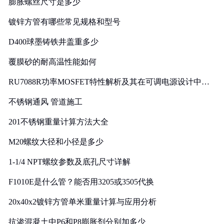
膨胀螺丝尺寸是多少
镀锌方管有哪些常见规格和型号
D400球墨铸铁井盖重多少
覆膜砂的耐高温性能如何
RU7088R功率MOSFET特性解析及其在可调电源设计中的
实践
不锈钢通风 管道施工
201不锈钢重量计算方法大全
M20螺纹大径和小径是多少
1-1/4 NPT螺纹参数及底孔尺寸详解
F1010E是什么管？能否用3205或3505代换
20x40x2镀锌方管单米重量计算与应用分析
抗渗混凝土中P6和P8膨胀剂分别加多少