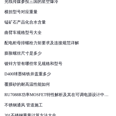
光线传媒参投三国的星空爆冷
横担型号对应重量
锰矿石产品化合水含量
曲臂车规格型号大全
配电柜母排螺栓力矩要求及连接规范详解
膨胀螺丝尺寸是多少
镀锌方管有哪些常见规格和型号
D400球墨铸铁井盖重多少
覆膜砂的耐高温性能如何
RU7088R功率MOSFET特性解析及其在可调电源设计中的
实践
不锈钢通风 管道施工
201不锈钢重量计算方法大全