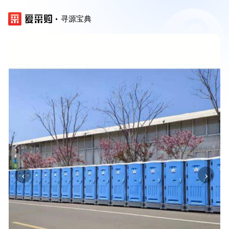
寻源宝典
‹
›