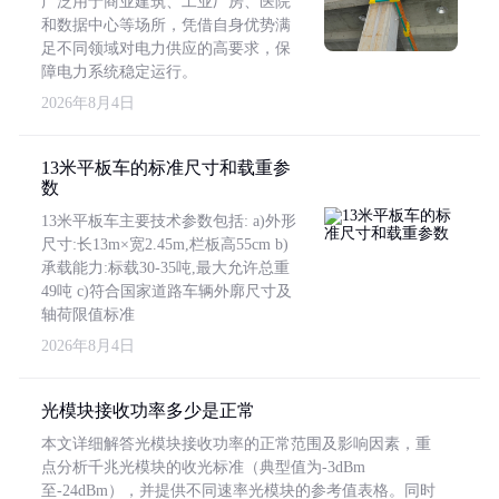
广泛用于商业建筑、工业厂房、医院
和数据中心等场所，凭借自身优势满
足不同领域对电力供应的高要求，保
障电力系统稳定运行。
2026年8月4日
13米平板车的标准尺寸和载重参
数
13米平板车主要技术参数包括: a)外形
尺寸:长13m×宽2.45m,栏板高55cm b)
承载能力:标载30-35吨,最大允许总重
49吨 c)符合国家道路车辆外廓尺寸及
轴荷限值标准
2026年8月4日
光模块接收功率多少是正常
本文详细解答光模块接收功率的正常范围及影响因素，重
点分析千兆光模块的收光标准（典型值为-3dBm
至-24dBm），并提供不同速率光模块的参考值表格。同时