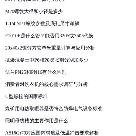
M20螺纹大径和小径是多少
1-1/4 NPT螺纹参数及底孔尺寸详解
F1010E是什么管？能否用3205或3505代换
20x40x2镀锌方管单米重量计算与应用分析
抗渗混凝土中P6和P8膨胀剂分别加多少
法兰PN25和PN16有什么区别
消费者对洗衣机的核心需求调研与分析
U型螺栓的国家标准
煤矿用电热取暖器是否符合防爆电气设备标准
照明母线槽的主要作用是什么
A516Gr70对应国内材质及低温冲击要求解析