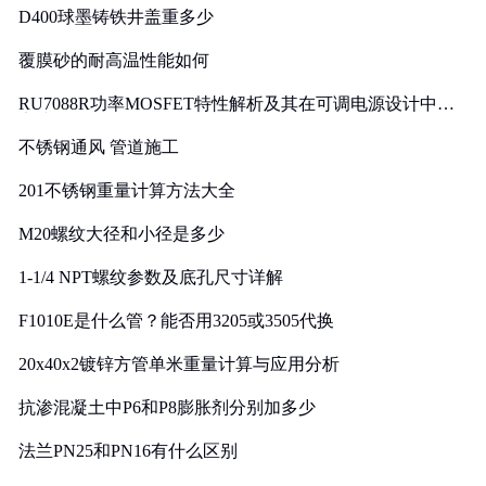
D400球墨铸铁井盖重多少
覆膜砂的耐高温性能如何
RU7088R功率MOSFET特性解析及其在可调电源设计中的
实践
不锈钢通风 管道施工
201不锈钢重量计算方法大全
M20螺纹大径和小径是多少
1-1/4 NPT螺纹参数及底孔尺寸详解
F1010E是什么管？能否用3205或3505代换
20x40x2镀锌方管单米重量计算与应用分析
抗渗混凝土中P6和P8膨胀剂分别加多少
法兰PN25和PN16有什么区别