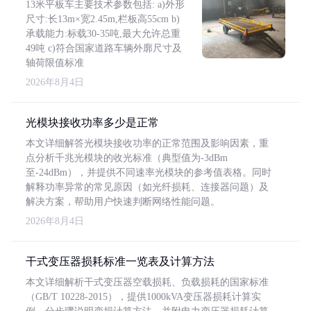
13米平板车主要技术参数包括: a)外形
尺寸:长13m×宽2.45m,栏板高55cm b)
承载能力:标载30-35吨,最大允许总重
49吨 c)符合国家道路车辆外廓尺寸及
轴荷限值标准
2026年8月4日
光模块接收功率多少是正常
本文详细解答光模块接收功率的正常范围及影响因素，重
点分析千兆光模块的收光标准（典型值为-3dBm
至-24dBm），并提供不同速率光模块的参考值表格。同时
解释功率异常的常见原因（如光纤损耗、连接器问题）及
解决方案，帮助用户快速判断网络性能问题。
2026年8月4日
干式变压器损耗标准一览表及计算方法
本文详细解析干式变压器空载损耗、负载损耗的国家标准
（GB/T 10228-2015），提供1000kVA变压器损耗计算实