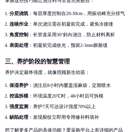
掌握这些技巧能让浇注料与管道完美贴合：
分层浇筑
：每层厚度控制在20-30cm，用振动棒充分排气
连续作业
：单次浇注需在初凝前完成，避免冷接缝
角度控制
：长管道采用30°斜向浇注，防止材料离析
表面处理
：初凝前完成收光，预留2-3mm膨胀缝
三、养护阶段的智慧管理
养护决定最终强度，就像照顾新生幼苗：
保湿养护
：浇注后8小时内覆盖湿麻袋，定期喷水
控温拆模
：环境温度20℃时，48小时后可拆模
强度监测
：养护7天可达设计强度70%以上
缺陷处理
：发现裂纹立即用专用修补料填补
想了解更多产品的具体功能？爱采购平台上有详细的产品