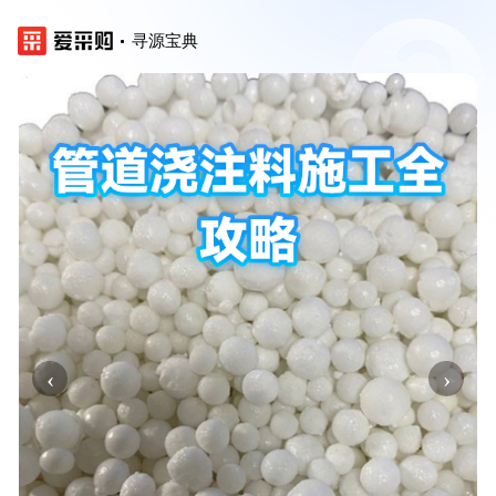
寻源宝典
‹
›