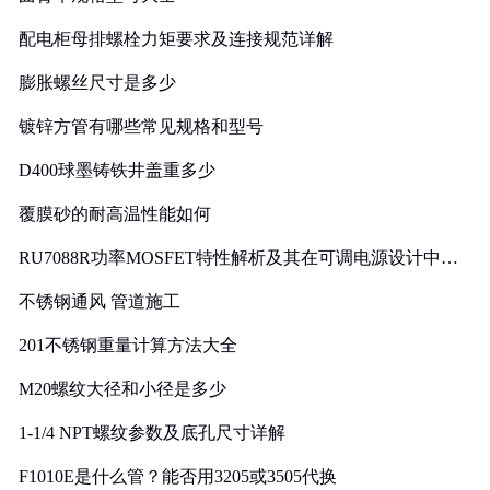
配电柜母排螺栓力矩要求及连接规范详解
膨胀螺丝尺寸是多少
镀锌方管有哪些常见规格和型号
D400球墨铸铁井盖重多少
覆膜砂的耐高温性能如何
RU7088R功率MOSFET特性解析及其在可调电源设计中的
实践
不锈钢通风 管道施工
201不锈钢重量计算方法大全
M20螺纹大径和小径是多少
1-1/4 NPT螺纹参数及底孔尺寸详解
F1010E是什么管？能否用3205或3505代换