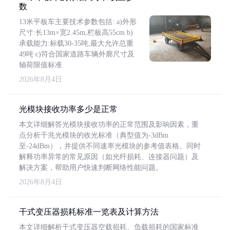
数
13米平板车主要技术参数包括: a)外形
尺寸:长13m×宽2.45m,栏板高55cm b)
承载能力:标载30-35吨,最大允许总重
49吨 c)符合国家道路车辆外廓尺寸及
轴荷限值标准
2026年8月4日
光模块接收功率多少是正常
本文详细解答光模块接收功率的正常范围及影响因素，重
点分析千兆光模块的收光标准（典型值为-3dBm
至-24dBm），并提供不同速率光模块的参考值表格。同时
解释功率异常的常见原因（如光纤损耗、连接器问题）及
解决方案，帮助用户快速判断网络性能问题。
2026年8月4日
干式变压器损耗标准一览表及计算方法
本文详细解析干式变压器空载损耗、负载损耗的国家标准