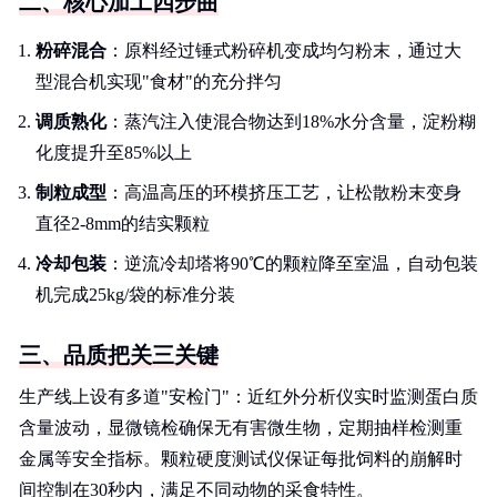
二、核心加工四步曲
粉碎混合
：原料经过锤式粉碎机变成均匀粉末，通过大
型混合机实现"食材"的充分拌匀
调质熟化
：蒸汽注入使混合物达到18%水分含量，淀粉糊
化度提升至85%以上
制粒成型
：高温高压的环模挤压工艺，让松散粉末变身
直径2-8mm的结实颗粒
冷却包装
：逆流冷却塔将90℃的颗粒降至室温，自动包装
机完成25kg/袋的标准分装
三、品质把关三关键
生产线上设有多道"安检门"：近红外分析仪实时监测蛋白质
含量波动，显微镜检确保无有害微生物，定期抽样检测重
金属等安全指标。颗粒硬度测试仪保证每批饲料的崩解时
间控制在30秒内，满足不同动物的采食特性。