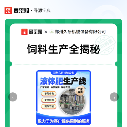
寻源宝典
‹
›