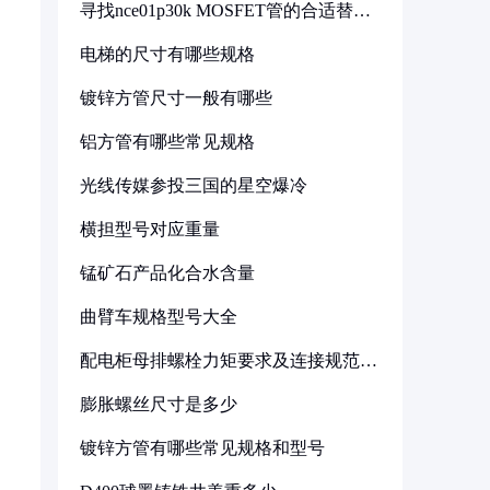
寻找nce01p30k MOSFET管的合适替代
型号
电梯的尺寸有哪些规格
镀锌方管尺寸一般有哪些
铝方管有哪些常见规格
光线传媒参投三国的星空爆冷
横担型号对应重量
锰矿石产品化合水含量
曲臂车规格型号大全
配电柜母排螺栓力矩要求及连接规范详
解
膨胀螺丝尺寸是多少
镀锌方管有哪些常见规格和型号