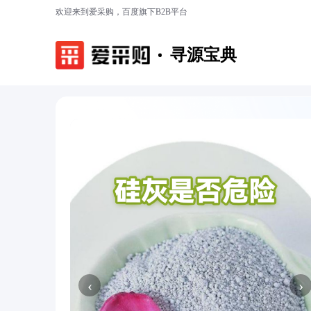
欢迎来到爱采购，百度旗下B2B平台
寻源宝典
‹
›