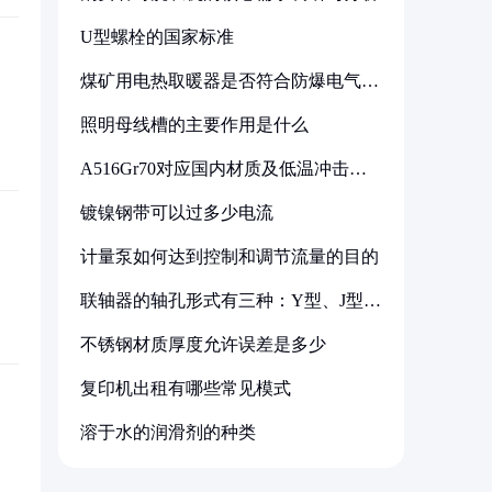
U型螺栓的国家标准
煤矿用电热取暖器是否符合防爆电气设
备标准
照明母线槽的主要作用是什么
A516Gr70对应国内材质及低温冲击要
求解析
镀镍钢带可以过多少电流
计量泵如何达到控制和调节流量的目的
联轴器的轴孔形式有三种：Y型、J型、
Z型
不锈钢材质厚度允许误差是多少
复印机出租有哪些常见模式
溶于水的润滑剂的种类