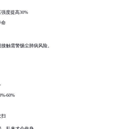
强度提高30%
寿命
期接触需警惕尘肺病风险。
备
-60%
吹扫
楼，乱来才会伤身。