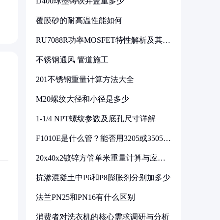
D400球墨铸铁井盖重多少
覆膜砂的耐高温性能如何
RU7088R功率MOSFET特性解析及其在
可调电源设计中的实践
不锈钢通风 管道施工
201不锈钢重量计算方法大全
M20螺纹大径和小径是多少
1-1/4 NPT螺纹参数及底孔尺寸详解
F1010E是什么管？能否用3205或3505代
换
20x40x2镀锌方管单米重量计算与应用
分析
抗渗混凝土中P6和P8膨胀剂分别加多少
法兰PN25和PN16有什么区别
消费者对洗衣机的核心需求调研与分析