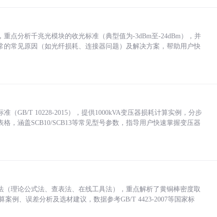
点分析千兆光模块的收光标准（典型值为-3dBm至-24dBm），并
常的常见原因（如光纤损耗、连接器问题）及解决方案，帮助用户快
/T 10228-2015），提供1000kVA变压器损耗计算实例，分步
，涵盖SCB10/SCB13等常见型号参数，指导用户快速掌握变压器
法（理论公式法、查表法、在线工具法），重点解析了黄铜棒密度取
计算案例、误差分析及选材建议，数据参考GB/T 4423-2007等国家标