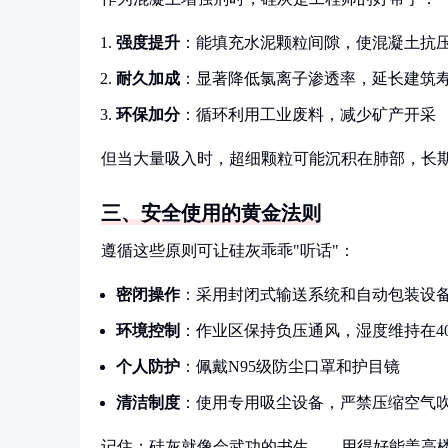
强度提升
：能填充水泥颗粒间隙，使混凝土抗压
耐久加成
：显著降低氯离子渗透率，延长建筑
环保加分
：循环利用工业废料，减少矿产开采
但当大量吸入时，超细颗粒可能沉积在肺部，长
三、安全使用的黄金法则
遵循这些原则可让硅灰乖乖"听话"：
密闭操作
：采用封闭式输送系统和自动包装设
环境控制
：作业区保持负压通风，湿度维持在40%
个人防护
：佩戴N95级防尘口罩和护目镜
清洁制度
：使用专用吸尘设备，严禁压缩空气
记住：硅灰就像会武功的书生——用得好能盖高