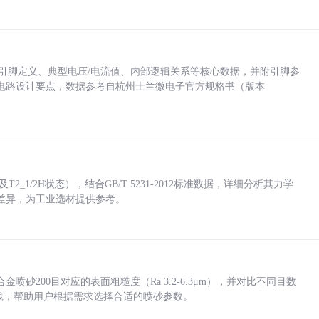
括各引脚定义、典型电压/电流值、内部逻辑关系等核心数据，并附引脚参
电路设计要点，数据参考自杭州士兰微电子官方规格书（版本
_1/2H状态），结合GB/T 5231-2012标准数据，详细分析其力学
差异，为工业选材提供参考。
砂200目对应的表面粗糙度（Ra 3.2-6.3μm），并对比不同目数
业实践，帮助用户根据需求选择合适的喷砂参数。