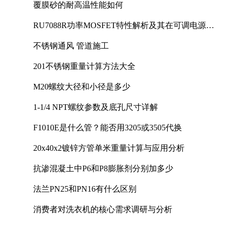
覆膜砂的耐高温性能如何
RU7088R功率MOSFET特性解析及其在可调电源设
计中的实践
不锈钢通风 管道施工
201不锈钢重量计算方法大全
M20螺纹大径和小径是多少
1-1/4 NPT螺纹参数及底孔尺寸详解
F1010E是什么管？能否用3205或3505代换
20x40x2镀锌方管单米重量计算与应用分析
抗渗混凝土中P6和P8膨胀剂分别加多少
法兰PN25和PN16有什么区别
消费者对洗衣机的核心需求调研与分析