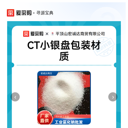
寻源宝典
‹
›