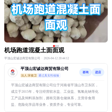
机场跑道混凝土面面观
平顶山宏诚达商贸有限公司
·
2026-04-12 20:44:12
平顶山宏诚达商贸有限公司
咨询
进店
法人:宋俊卫
通过真实性核验
平顶山宏诚达商贸有限公司位于河南省平顶山市卫东区，
成立于2015年，专注经营软水盐、工业盐、氢氧化钠等化
工产品及饲料添加剂，拥有完善仓储体系，主营非食用
盐、危险化学品等业务，资质齐全，专业可靠。