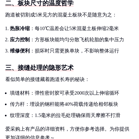
二、板块尺寸的温度哲学
跑道被切割成5米见方的混凝土板块不是随意为之：
热胀冷缩
：每10℃温差会让5米混凝土板伸缩2毫米
应力控制
：方形板块能均匀分散飞机轮胎的集中压力
维修便利
：损坏时只需更换单块，不影响整体运行
三、接缝处理的隐形艺术
看似简单的接缝藏着跑道长寿的秘诀：
填缝材料：弹性密封胶可承受2000次以上伸缩循环
传力杆：埋设的钢杆能将40%荷载传递给相邻板块
纹理深度：1.5毫米的拉毛处理确保雨天摩擦不打滑
爱采购上有产品的详细资料，方便你参考选择。为你提供
更加详细的信息参考～