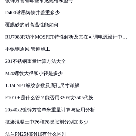
镀锌方管有哪些常见规格和型号
D400球墨铸铁井盖重多少
覆膜砂的耐高温性能如何
RU7088R功率MOSFET特性解析及其在可调电源设计中的
实践
不锈钢通风 管道施工
201不锈钢重量计算方法大全
M20螺纹大径和小径是多少
1-1/4 NPT螺纹参数及底孔尺寸详解
F1010E是什么管？能否用3205或3505代换
20x40x2镀锌方管单米重量计算与应用分析
抗渗混凝土中P6和P8膨胀剂分别加多少
法兰PN25和PN16有什么区别