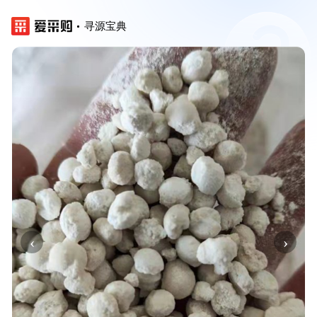
寻源宝典
‹
›