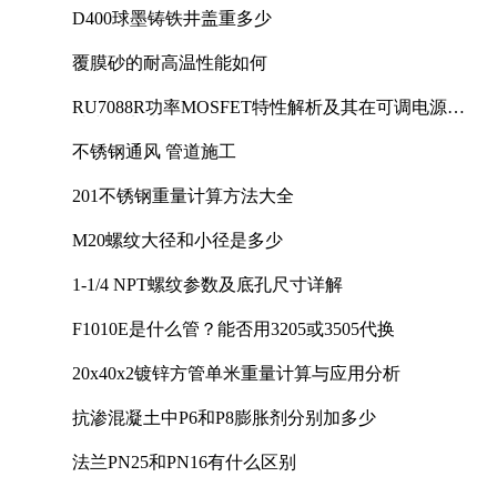
D400球墨铸铁井盖重多少
覆膜砂的耐高温性能如何
RU7088R功率MOSFET特性解析及其在可调电源设
计中的实践
不锈钢通风 管道施工
201不锈钢重量计算方法大全
M20螺纹大径和小径是多少
1-1/4 NPT螺纹参数及底孔尺寸详解
F1010E是什么管？能否用3205或3505代换
20x40x2镀锌方管单米重量计算与应用分析
抗渗混凝土中P6和P8膨胀剂分别加多少
法兰PN25和PN16有什么区别