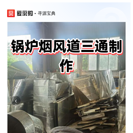
寻源宝典
‹
›