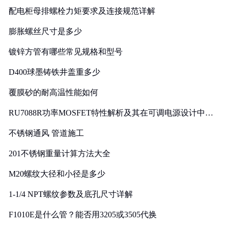
配电柜母排螺栓力矩要求及连接规范详解
膨胀螺丝尺寸是多少
镀锌方管有哪些常见规格和型号
D400球墨铸铁井盖重多少
覆膜砂的耐高温性能如何
RU7088R功率MOSFET特性解析及其在可调电源设计中的
实践
不锈钢通风 管道施工
201不锈钢重量计算方法大全
M20螺纹大径和小径是多少
1-1/4 NPT螺纹参数及底孔尺寸详解
F1010E是什么管？能否用3205或3505代换