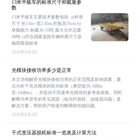
13米平板车的标准尺寸和载重参
数
13米平板车主要技术参数包括: a)外形
尺寸:长13m×宽2.45m,栏板高55cm b)
承载能力:标载30-35吨,最大允许总重
49吨 c)符合国家道路车辆外廓尺寸及
轴荷限值标准
2026年8月4日
光模块接收功率多少是正常
本文详细解答光模块接收功率的正常范围及影响因素，重
点分析千兆光模块的收光标准（典型值为-3dBm
至-24dBm），并提供不同速率光模块的参考值表格。同时
解释功率异常的常见原因（如光纤损耗、连接器问题）及
解决方案，帮助用户快速判断网络性能问题。
2026年8月4日
干式变压器损耗标准一览表及计算方法