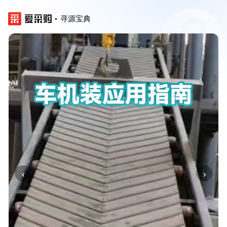
寻源宝典
‹
›