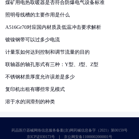
煤矿用电热取暖器是否符合防爆电气设备标准
照明母线槽的主要作用是什么
A516Gr70对应国内材质及低温冲击要求解析
镀镍钢带可以过多少电流
计量泵如何达到控制和调节流量的目的
联轴器的轴孔形式有三种：Y型、J型、Z型
不锈钢材质厚度允许误差是多少
复印机出租有哪些常见模式
溶于水的润滑剂的种类
药品医疗器械网络信息服务备案(京)网药械信息备字（2021）第00159号
京ICP证030173号
京公网安备11000002000001号