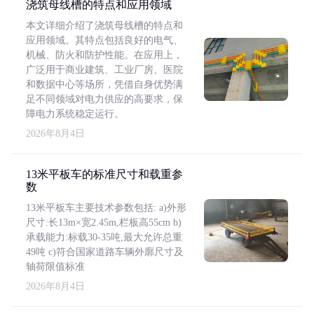
浇筑母线槽的特点和应用领域
本文详细介绍了浇筑母线槽的特点和
应用领域。其特点包括良好的电气、
机械、防火和防护性能。在应用上，
广泛用于商业建筑、工业厂房、医院
和数据中心等场所，凭借自身优势满
足不同领域对电力供应的高要求，保
障电力系统稳定运行。
2026年8月4日
13米平板车的标准尺寸和载重参
数
13米平板车主要技术参数包括: a)外形
尺寸:长13m×宽2.45m,栏板高55cm b)
承载能力:标载30-35吨,最大允许总重
49吨 c)符合国家道路车辆外廓尺寸及
轴荷限值标准
2026年8月4日