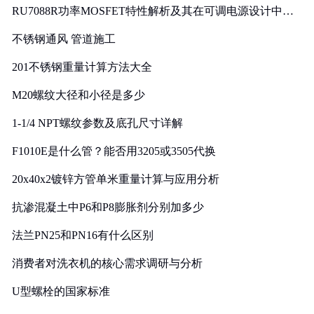
RU7088R功率MOSFET特性解析及其在可调电源设计中的
实践
不锈钢通风 管道施工
201不锈钢重量计算方法大全
M20螺纹大径和小径是多少
1-1/4 NPT螺纹参数及底孔尺寸详解
F1010E是什么管？能否用3205或3505代换
20x40x2镀锌方管单米重量计算与应用分析
抗渗混凝土中P6和P8膨胀剂分别加多少
法兰PN25和PN16有什么区别
消费者对洗衣机的核心需求调研与分析
U型螺栓的国家标准