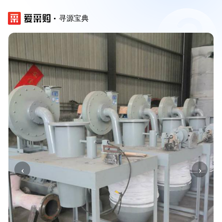
寻源宝典
‹
›