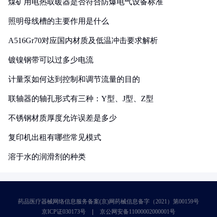
煤矿用电热取暖器是否符合防爆电气设备标准
照明母线槽的主要作用是什么
A516Gr70对应国内材质及低温冲击要求解析
镀镍钢带可以过多少电流
计量泵如何达到控制和调节流量的目的
联轴器的轴孔形式有三种：Y型、J型、Z型
不锈钢材质厚度允许误差是多少
复印机出租有哪些常见模式
溶于水的润滑剂的种类
药品医疗器械网络信息服务备案(京)网药械信息备字（2021）第00159号
京ICP证030173号
京公网安备11000002000001号