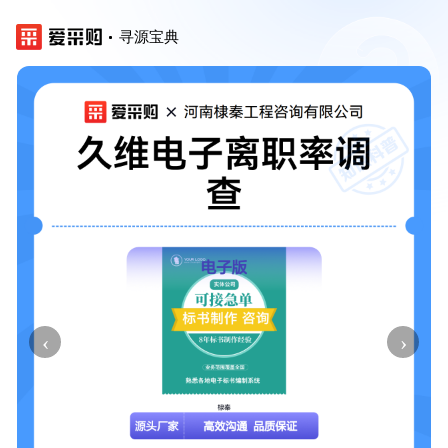
寻源宝典
‹
›