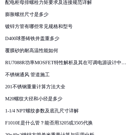
配电柜母排螺栓力矩要求及连接规范详解
膨胀螺丝尺寸是多少
镀锌方管有哪些常见规格和型号
D400球墨铸铁井盖重多少
覆膜砂的耐高温性能如何
RU7088R功率MOSFET特性解析及其在可调电源设计中的
实践
不锈钢通风 管道施工
201不锈钢重量计算方法大全
M20螺纹大径和小径是多少
1-1/4 NPT螺纹参数及底孔尺寸详解
F1010E是什么管？能否用3205或3505代换
20x40x2镀锌方管单米重量计算与应用分析