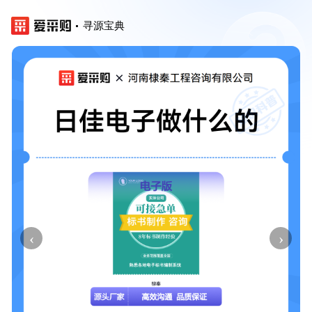
寻源宝典
‹
›