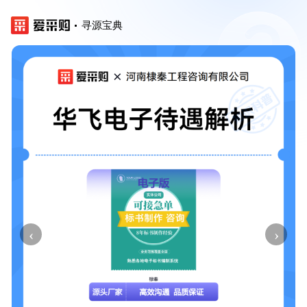
寻源宝典
‹
›