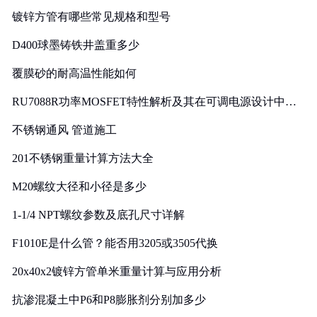
镀锌方管有哪些常见规格和型号
D400球墨铸铁井盖重多少
覆膜砂的耐高温性能如何
RU7088R功率MOSFET特性解析及其在可调电源设计中的
实践
不锈钢通风 管道施工
201不锈钢重量计算方法大全
M20螺纹大径和小径是多少
1-1/4 NPT螺纹参数及底孔尺寸详解
F1010E是什么管？能否用3205或3505代换
20x40x2镀锌方管单米重量计算与应用分析
抗渗混凝土中P6和P8膨胀剂分别加多少