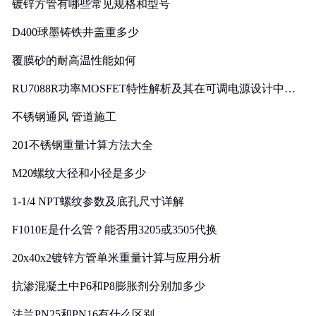
镀锌方管有哪些常见规格和型号
D400球墨铸铁井盖重多少
覆膜砂的耐高温性能如何
RU7088R功率MOSFET特性解析及其在可调电源设计中的
实践
不锈钢通风 管道施工
201不锈钢重量计算方法大全
M20螺纹大径和小径是多少
1-1/4 NPT螺纹参数及底孔尺寸详解
F1010E是什么管？能否用3205或3505代换
20x40x2镀锌方管单米重量计算与应用分析
抗渗混凝土中P6和P8膨胀剂分别加多少
法兰PN25和PN16有什么区别