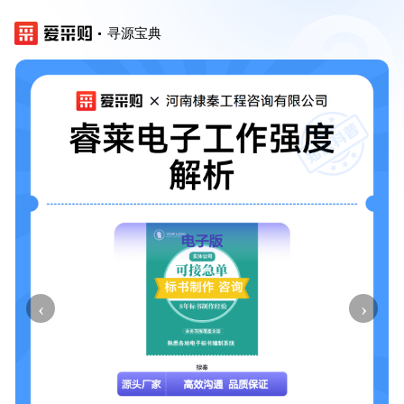
寻源宝典
‹
›