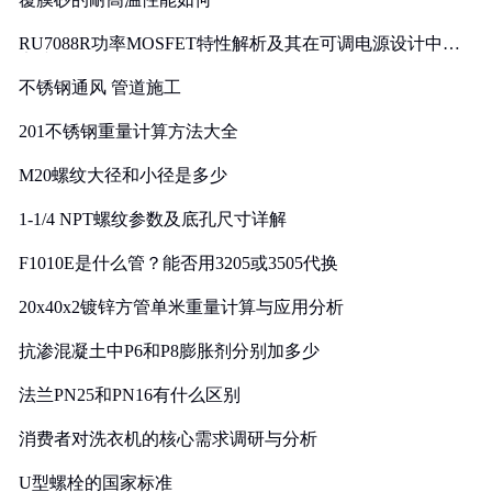
RU7088R功率MOSFET特性解析及其在可调电源设计中的
实践
不锈钢通风 管道施工
201不锈钢重量计算方法大全
M20螺纹大径和小径是多少
1-1/4 NPT螺纹参数及底孔尺寸详解
F1010E是什么管？能否用3205或3505代换
20x40x2镀锌方管单米重量计算与应用分析
抗渗混凝土中P6和P8膨胀剂分别加多少
法兰PN25和PN16有什么区别
消费者对洗衣机的核心需求调研与分析
U型螺栓的国家标准