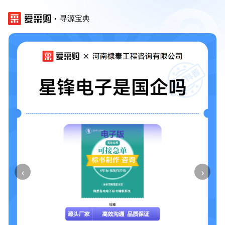
寻源宝典
‹
›